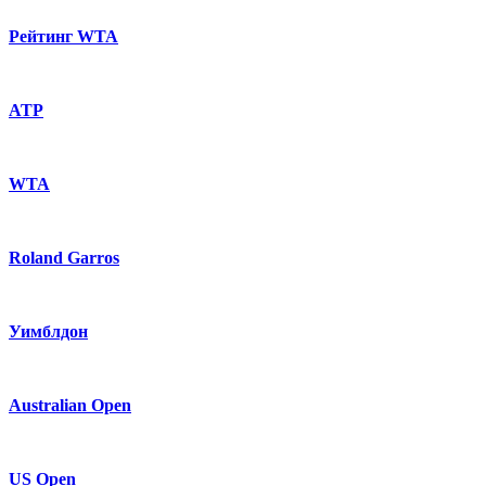
Рейтинг WTA
ATP
WTA
Roland Garros
Уимблдон
Australian Open
US Open