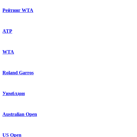
Рейтинг WTA
ATP
WTA
Roland Garros
Уимблдон
Australian Open
US Open