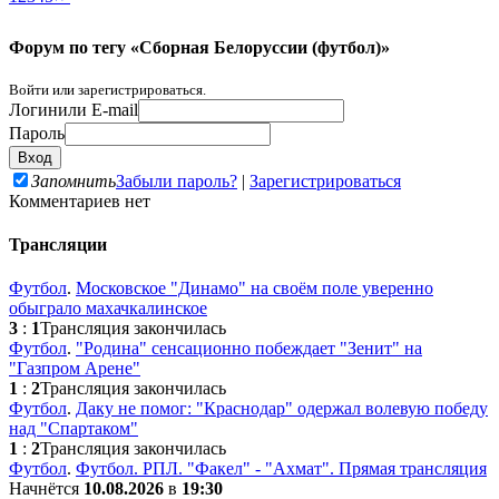
Форум по тегу «Сборная Белоруссии (футбол)»
Войти или зарегистрироваться.
Логин
или E-mail
Пароль
Запомнить
Забыли пароль?
|
Зарегистрироваться
Комментариев нет
Трансляции
Футбол
.
Московское "Динамо" на своём поле уверенно
обыграло махачкалинское
3
:
1
Трансляция закончилась
Футбол
.
"Родина" сенсационно побеждает "Зенит" на
"Газпром Арене"
1
:
2
Трансляция закончилась
Футбол
.
Даку не помог: "Краснодар" одержал волевую победу
над "Спартаком"
1
:
2
Трансляция закончилась
Футбол
.
Футбол. РПЛ. "Факел" - "Ахмат". Прямая трансляция
Начнётся
10.08.2026
в
19:30