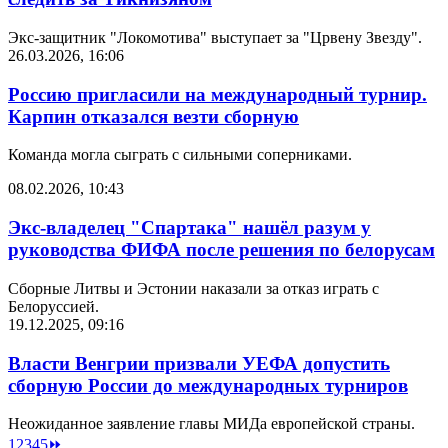
Экс-защитник "Локомотива" выступает за "Црвену Звезду".
26.03.2026, 16:06
Россию пригласили на международный турнир.
Карпин отказался везти сборную
Команда могла сыграть с сильными соперниками.
08.02.2026, 10:43
Экс-владелец "Спартака" нашёл разум у
руководства ФИФА после решения по белорусам
Сборные Литвы и Эстонии наказали за отказ играть с
Белоруссией.
19.12.2025, 09:16
Власти Венгрии призвали УЕФА допустить
сборную России до международных турниров
Неожиданное заявление главы МИДа европейской страны.
1
2
3
4
5
⏩