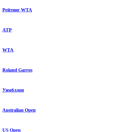
Рейтинг WTA
ATP
WTA
Roland Garros
Уимблдон
Australian Open
US Open