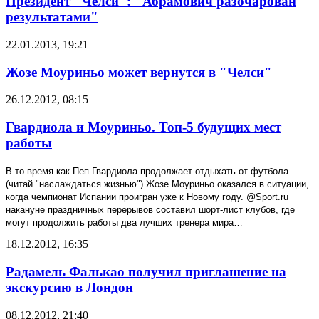
Президент "Челси": "Абрамович разочарован
результатами"
22.01.2013, 19:21
Жозе Моуриньо может вернутся в "Челси"
26.12.2012, 08:15
Гвардиола и Моуриньо. Топ-5 будущих мест
работы
В то время как Пеп Гвардиола продолжает отдыхать от футбола
(читай "наслаждаться жизнью") Жозе Моуриньо оказался в ситуации,
когда чемпионат Испании проигран уже к Новому году. @
Sport
.
ru
накануне праздничных перерывов составил шорт-лист клубов, где
могут продолжить работы два лучших тренера мира…
18.12.2012, 16:35
Радамель Фалькао получил приглашение на
экскурсию в Лондон
08.12.2012, 21:40