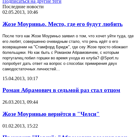
Подписаться на другие теги
Последние новости
02.05.2013, 10:46
Жозе Моуриньо. Место, где его будут любить
После того как Жозе Моуриньо заявил о том, что хочет уйти туда, где
его любят, совершенно очевидным стало, что речь идёт о его
возвращении на "Стамфорд Бридж", где сеу Жозе просто обожают
болельщики. Но как быть с Романом Абрамовичем, с которым
португалец побил горшки во время ухода из клуба? @
Sport
.
ru
попробует дать ответ на вопрос о способах примирения двух
самодостаточных личностей…
15.04.2013, 10:17
Роман Абрамович в седьмой раз стал отцом
26.03.2013, 09:44
Жозе Моуринью вернётся в "Челси"
01.02.2013, 15:22