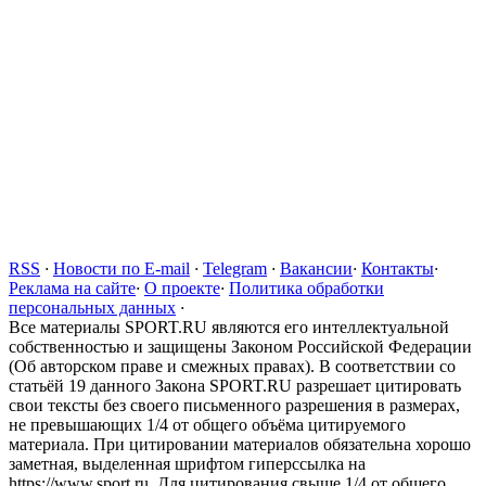
RSS
·
Новости по E-mail
·
Telegram
·
Вакансии
·
Контакты
·
Реклама на сайте
·
О проекте
·
Политика обработки
персональных данных
·
Все материалы SPORT.RU являются его интеллектуальной
собственностью и защищены Законом Российской Федерации
(Об авторском праве и смежных правах). В соответствии со
статьёй 19 данного Закона SPORT.RU разрешает цитировать
свои тексты без своего письменного разрешения в размерах,
не превышающих 1/4 от общего объёма цитируемого
материала. При цитировании материалов обязательна хорошо
заметная, выделенная шрифтом гиперссылка на
https://www.sport.ru. Для цитирования свыше 1/4 от общего