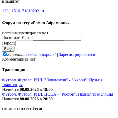
в защите"
1
2
3
...
15
16
17
18
19
20
21
⏩
Форум по тегу «Роман Абрамович»
Войти или зарегистрироваться.
Логин
или E-mail
Пароль
Запомнить
Забыли пароль?
|
Зарегистрироваться
Комментариев нет
Трансляции
Футбол
.
Футбол. РПЛ. "Локомотив" - "Акрон". Прямая
трансляция
Начнётся
08.08.2026
в
18:00
Футбол
.
Футбол. РПЛ. ЦСКА - "Ростов". Прямая трансляция
Начнётся
08.08.2026
в
20:30
НОВОСТИ ПАРТНЁРОВ