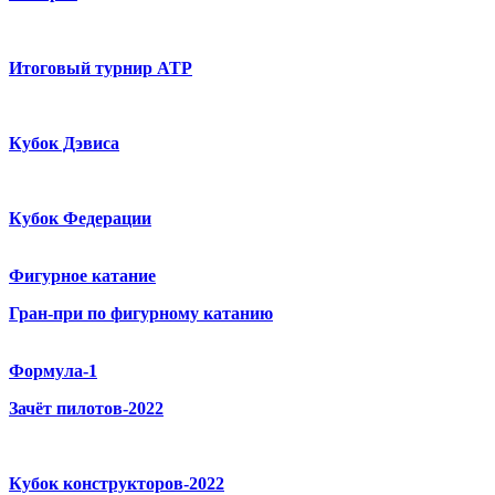
Итоговый турнир ATP
Кубок Дэвиса
Кубок Федерации
Фигурное катание
Гран-при по фигурному катанию
Формула-1
Зачёт пилотов-2022
Кубок конструкторов-2022