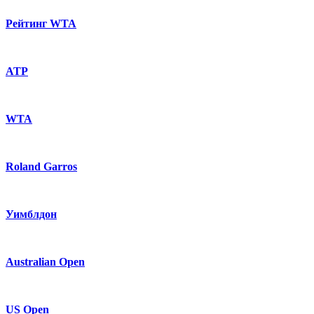
Рейтинг WTA
ATP
WTA
Roland Garros
Уимблдон
Australian Open
US Open