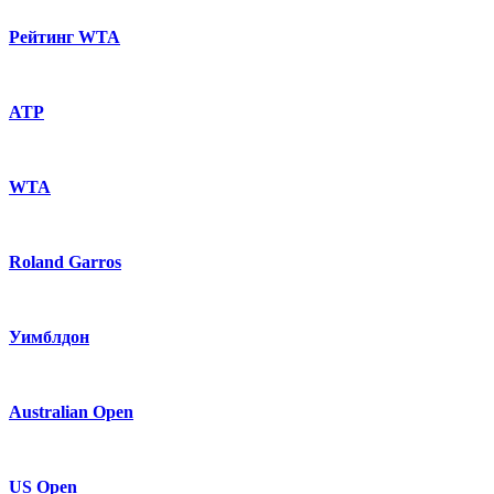
Рейтинг WTA
ATP
WTA
Roland Garros
Уимблдон
Australian Open
US Open