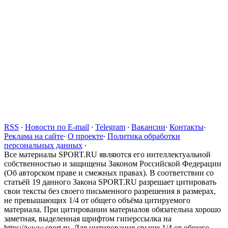
RSS
·
Новости по E-mail
·
Telegram
·
Вакансии
·
Контакты
·
Реклама на сайте
·
О проекте
·
Политика обработки
персональных данных
·
Все материалы SPORT.RU являются его интеллектуальной
собственностью и защищены Законом Российской Федерации
(Об авторском праве и смежных правах). В соответствии со
статьёй 19 данного Закона SPORT.RU разрешает цитировать
свои тексты без своего письменного разрешения в размерах,
не превышающих 1/4 от общего объёма цитируемого
материала. При цитировании материалов обязательна хорошо
заметная, выделенная шрифтом гиперссылка на
https://www.sport.ru. Для цитирования свыше 1/4 от общего