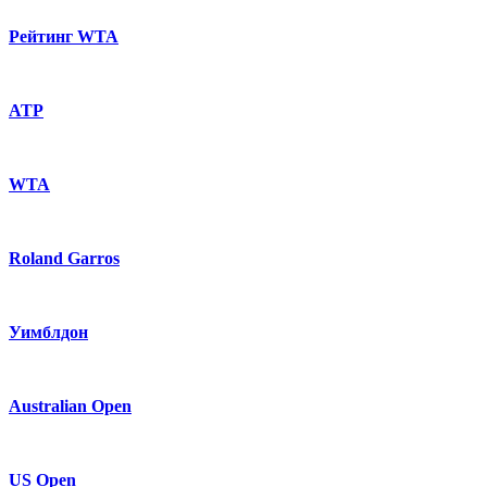
Рейтинг WTA
ATP
WTA
Roland Garros
Уимблдон
Australian Open
US Open