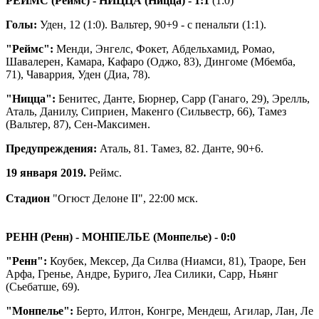
РЕЙМС (Реймс) - НИЦЦА (Ницца)
- 1:1
(1:0)
Голы:
Уден, 12 (1:0). Вальтер, 90+9 - с пенальти (1:1).
"Реймс":
Менди, Энгелс, Фокет, Абдельхамид, Ромао,
Шавалерен, Камара, Кафаро (Оджо, 83), Дингоме (Мбемба,
71), Чаваррия, Уден (Диа, 78).
"Ницца":
Бенитес, Данте, Бюрнер, Сарр (Ганаго, 29), Эрелль,
Аталь, Данилу, Сиприен, Макенго (Сильвестр, 66), Тамез
(Вальтер, 87), Сен-Максимен.
Предупреждения:
Аталь, 81. Тамез, 82. Данте, 90+6.
19 января 2019.
Реймс.
Стадион
"Огюст Делоне II", 22:00 мск.
РЕНН (Ренн) - МОНПЕЛЬЕ (Монпелье) - 0:0
"Ренн":
Коубек, Мексер, Да Силва (Ниамси, 81), Траоре, Бен
Арфа, Гренье, Андре, Буриго, Леа Силики, Сарр, Ньянг
(Сьебатше, 69).
"Монпелье":
Берто, Илтон, Конгре, Мендеш, Агилар, Лан, Ле