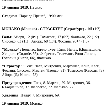
19 января 2019.
Париж.
Стадион
"Парк де Пренс", 19:00 мск.
МОНАКО (Монако) - СТРАСБУРГ (Страсбург)
- 1:5
(1:2)
Голы:
Айорк, 12 (0:1). Томассон, 17 (0:2). Фалькао, 22 (1:2).
Сиссоко, 63 (1:3). Айорк, 68 (1:4). Фофана, 90+4 (1:5).
"Монако":
Бенальо, Балло-Туре, Глик, Налду, Б.Бадиашиле,
Хенрикс (Сидибе, 55), Фабрегас, Тилеманс, Рони Лопеш,
Головин (Силла, 66), Фалькао.
"Страсбур":
Селс, Лала, Митрович, Мартинес, Коне, Каси,
Фофана, Сиссоко, Мартен (Льенар, 81), Томассон (Кароль, 73),
Айорк (Да Кошта, 78).
Предупреждения:
Глик, 8. Мартен, 29. Митрович, 36.
Б.Бадиашиле, 37. Фабрегас, 72. Фалькао, 77.
Удаления:
Налду, 7. Митрович, 69.
19 января 2019.
Монако.