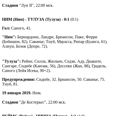
Стадион
"Луи II", 22:00 мск.
НИМ (Ним) - ТУЛУЗА (Тулуза)
- 0:1
(0:1)
Гол:
Саного, 41.
"Ним":
Бернардони, Ландре, Бриансон, Паке, Ферри
(Бобишон, 82), Саванье, Тиуб, Мауасса, Рипар (Буанга, 61),
Алиуи, Бозок (Депре, 72).
"Тулуза":
Рейне, Силла, Жюльен, Седзи, Аду, Диаките,
Сангаре, Сидибе (Каюзак, 56), Доссеви (Жан, 88), Градель,
Саного (Лейя Исека, 90+2).
Предупреждения:
Сидибе, 32. Бриансон, 50. Саванье, 75.
Тиуб, 81.
19 января 2019.
Ним.
Стадион
"Де Костерьес", 22:00 мск.