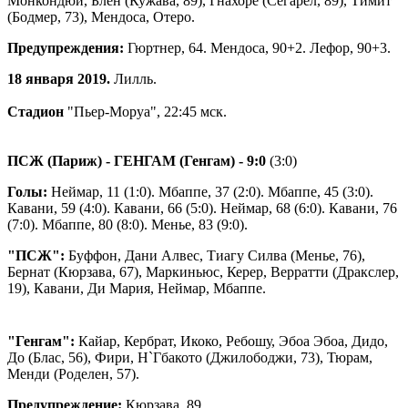
Монкондюи, Блен (Кужава, 89), Гнахоре (Сегарел, 89), Тимит
(Бодмер, 73), Мендоса, Отеро.
Предупреждения:
Гюртнер, 64. Мендоса, 90+2. Лефор, 90+3.
18 января 2019.
Лилль.
Стадион
"Пьер-Моруа", 22:45 мск.
ПСЖ (Париж) - ГЕНГАМ (Генгам)
- 9:0
(3:0)
Голы:
Неймар, 11 (1:0). Мбаппе, 37 (2:0). Мбаппе, 45 (3:0).
Кавани, 59 (4:0). Кавани, 66 (5:0). Неймар, 68 (6:0). Кавани, 76
(7:0). Мбаппе, 80 (8:0). Менье, 83 (9:0).
"ПСЖ":
Буффон, Дани Алвес, Тиагу Силва (Менье, 76),
Бернат (Кюрзава, 67), Маркиньюс, Керер, Верратти (Дракслер,
19), Кавани, Ди Мария, Неймар, Мбаппе.
"Генгам":
Кайар, Кербрат, Икоко, Ребошу, Эбоа Эбоа, Дидо,
До (Блас, 56), Фири, Н`Гбакото (Джилободжи, 73), Тюрам,
Менди (Роделен, 57).
Предупреждение:
Кюрзава, 89.