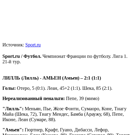
Источник:
Sport.ru
Sport.ru / Футбол.
Чемпионат Франции по футболу. Лига 1.
21-й тур.
ЛИЛЛЬ (Лилль) - АМЬЕН (Амьен)
– 2:1 (1:1)
Голы:
Отеро, 5 (0:1). Леан, 45+2 (1:1). Шека, 85 (2:1).
Нереализованный пенальти:
Пепе, 39 (мимо)
"Лилль":
Меньян, Пье, Жозе Фонти, Сумаоро, Коне, Тиагу
Майа (Шека, 72), Тиагу Мендес, Бамба (Араужу, 68), Пепе,
Иконе, Леан (Сумаре, 88).
"Амьен":
Гюртнер, Крафт, Гуано, Дибасси, Лефор,