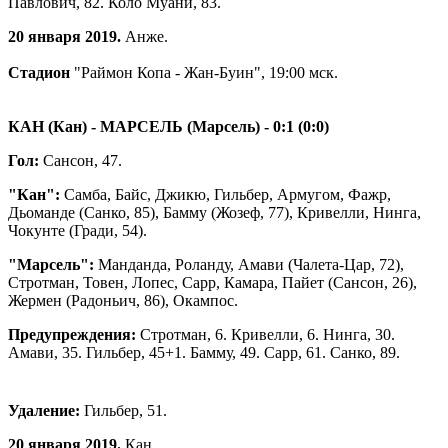
Павлович, 82. Коло Муани, 83.
20 января 2019.
Анже.
Стадион
"Раймон Копа - Жан-Буин", 19:00 мск.
КАН (Кан) - МАРСЕЛЬ (Марсель) - 0:1 (0:0)
Гол:
Сансон, 47.
"Кан":
Самба, Байс, Джикю, Гильбер, Армугом, Фажр,
Дьоманде (Санко, 85), Бамму (Жозеф, 77), Кривелли, Нинга,
Чокунте (Гради, 54).
"Марсель":
Манданда, Роланду, Амави (Чалета-Цар, 72),
Стротман, Товен, Лопес, Сарр, Камара, Пайет (Сансон, 26),
Жермен (Радоньич, 86), Окампос.
Предупреждения:
Стротман, 6. Кривелли, 6. Нинга, 30.
Амави, 35. Гильбер, 45+1. Бамму, 49. Сарр, 61. Санко, 89.
Удаление:
Гильбер, 51.
20 января 2019.
Кан.