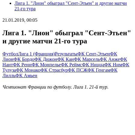
Лига 1. "Лион" обыграл "Сент-Этьен" и другие матчи
21-го тура
21.01.2019, 00:05
Лига 1. "Лион" обыграл "Сент-Этьен"
и другие матчи 21-го тура
Футбол
Лига 1 (Франция)
Результаты
ФК Сент-Этьен
ФК
Лион
ФК Бордо
ФК Дижон
ФК Кан
ФК Марсель
ФК Анже
ФК
Нант
ФК Ренн
ФК Монпелье
ФК Реймс
ФК Ницца
ФК Ним
ФК
Тулуза
ФК Монако
ФК Страсбур
ФК ПСЖ
ФК Генгам
ФК
Лилль
ФК Амьен
Чемпионат Франции по футболу. Лига 1. 21-й тур.