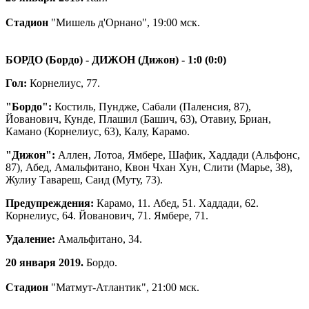
Стадион
"Мишель д'Орнано", 19:00 мск.
БОРДО (Бордо) - ДИЖОН (Дижон) - 1:0 (0:0)
Гол:
Корнелиус, 77.
"Бордо":
Костиль, Пундже, Сабали (Паленсия, 87),
Йованович, Кунде, Плашил (Башич, 63), Отавиу, Бриан,
Камано (Корнелиус, 63), Калу, Карамо.
"Дижон":
Аллен, Лотоа, Ямбере, Шафик, Хаддади (Альфонс,
87), Абед, Амальфитано, Квон Чхан Хун, Слити (Марье, 38),
Жулиу Тавареш, Саид (Муту, 73).
Предупреждения:
Карамо, 11. Абед, 51. Хаддади, 62.
Корнелиус, 64. Йованович, 71. Ямбере, 71.
Удаление:
Амальфитано, 34.
20 января 2019.
Бордо.
Стадион
"Матмут-Атлантик", 21:00 мск.