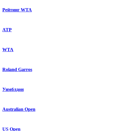
Рейтинг WTA
ATP
WTA
Roland Garros
Уимблдон
Australian Open
US Open