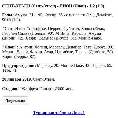
СЕНТ-ЭТЬЕН (Сент-Этьен) - ЛИОН (Лион) - 1:2 (1:0)
Голы:
Амума, 21 (1:0). Фекир, 65 - с пенальти (1:1). Дембеле,
90+5 (1:2).
"Сент-Этьен":
Рюффье, Перрен, Суботич, Колодзейчак,
Габриэл Силва (Полома, 90), М`Вила, Кабелла, Амума
(Диони, 72), Хазри, Сельнес (Диуссе, 81), Монне-Паке.
"Лион":
Антони Лопеш, Марселу, Денайер, Тете (Дюбуа, 80),
Менди, Депай, Фекир, Ауар, Ндомбеле, Траоре (Дембеле, 58),
Корне (Террье, 87).
Предупреждения:
Марселу, 20. Монне-Паке, 43. Перрен, 65.
Тете, 71.
20 января 2019.
Сент-Этьен.
Стадион
"Жеффруа-Гишар", 23:00 мск.
Поделиться
Турнирная таблица Лиги 1