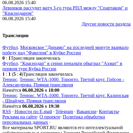
06.08.2026 15:40
Левников рассудит матч 3-го тура РПЛ между "Спартаком" и
"Краснодаром"
06.08.2026 15:40
Другие новости раздела
Трансляции
Футбол
.
Московское "Динамо" на последней минуте вырвало
победу над "Факелом" в Кубке России
0
:
1
Трансляция закончилась
Футбол
.
"Краснодар" в серии пенальти обыграл "Ахмат" в
первом туре Кубка России
1
:
1
(
5
:
4
)
Трансляция закончилась
Теннис
.
Теннис. WTA-1000. Торонто. Третий круг. Гибсон -
Александрова. Прямая трансляция
Начнётся
06.08.2026
в
18:00
Теннис
.
Теннис. WTA-1000. Торонто. Третий круг. Калинская
- Шнайдер. Прямая трансляция
Начнётся
06.08.2026
в
19:30
RSS
·
Новости по E-mail
·
Telegram
·
Вакансии
·
Контакты
·
Реклама на сайте
·
О проекте
·
Политика обработки
персональных данных
·
Все материалы SPORT.RU являются его интеллектуальной
собственностью и защищены Законом Российской Федерации