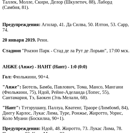
Таллек, Молле, Скири, Делор (Шкулетич, 88), Лаборд
(Самбия, 81).
Предупреждения:
Агилар, 41. Да Силва, 50. Илтон, 53. Сарр,
74.
20 января 2019.
Ренн.
Стадион
"Роазон Парк - Стад де ла Рут де Лорьян", 17:00 мск.
АНЖЕ (Анже) - НАНТ (Нант) - 1:0 (0:0)
Гол:
Фюльжини, 90+4.
"Анже":
Бютель, Бамба, Павлович, Тома, Мансо, Мангани
(Фюльжини, 75), Ндой, Рейне-Аделаида (Лопес, 55),
Сантамария, Тэ, Баокен (Эль Мелали, 68).
"Нант":
Тэтэрушану, Паллуа, Кватенг, Траоре (Лимбомб, 84),
Диегу Карлос, Лукас Лима, Туре, Ронжье, Жиротто, Уорис,
Коло Муани (Боскилиа, 90+1).
Предупреждения:
Ндой, 48. Жиротто, 73. Лукас Лима, 78.