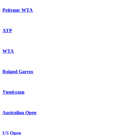
Рейтинг WTA
ATP
WTA
Roland Garros
Уимблдон
Australian Open
US Open