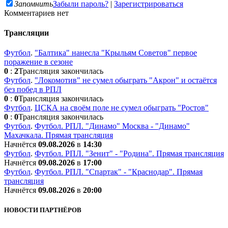
Запомнить
Забыли пароль?
|
Зарегистрироваться
Комментариев нет
Трансляции
Футбол
.
"Балтика" нанесла "Крыльям Советов" первое
поражение в сезоне
0
:
2
Трансляция закончилась
Футбол
.
"Локомотив" не сумел обыграть "Акрон" и остаётся
без побед в РПЛ
0
:
0
Трансляция закончилась
Футбол
.
ЦСКА на своём поле не сумел обыграть "Ростов"
0
:
0
Трансляция закончилась
Футбол
.
Футбол. РПЛ. "Динамо" Москва - "Динамо"
Махачкала. Прямая трансляция
Начнётся
09.08.2026
в
14:30
Футбол
.
Футбол. РПЛ. "Зенит" - "Родина". Прямая трансляция
Начнётся
09.08.2026
в
17:00
Футбол
.
Футбол. РПЛ. "Спартак" - "Краснодар". Прямая
трансляция
Начнётся
09.08.2026
в
20:00
НОВОСТИ ПАРТНЁРОВ