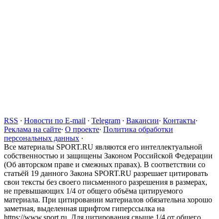
RSS
·
Новости по E-mail
·
Telegram
·
Вакансии
·
Контакты
·
Реклама на сайте
·
О проекте
·
Политика обработки
персональных данных
·
Все материалы SPORT.RU являются его интеллектуальной
собственностью и защищены Законом Российской Федерации
(Об авторском праве и смежных правах). В соответствии со
статьёй 19 данного Закона SPORT.RU разрешает цитировать
свои тексты без своего письменного разрешения в размерах,
не превышающих 1/4 от общего объёма цитируемого
материала. При цитировании материалов обязательна хорошо
заметная, выделенная шрифтом гиперссылка на
https://www.sport.ru. Для цитирования свыше 1/4 от общего