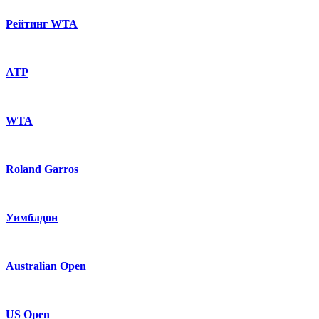
Рейтинг WTA
ATP
WTA
Roland Garros
Уимблдон
Australian Open
US Open