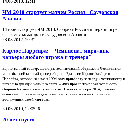
14.06.2018, 12:41
ЧМ-2018 стартует матчем Россия - Саудовская
Аравия
14 июня стартует ЧМ-2018. Сборная России в первой игре
сыграет с командой из Саудовской Аравии
28.08.2012, 20:35
Карлос Паррейра: " Чемпионат мира–пик
карьеры любого игрока и тренера"
Единственный тренер, шесть раз возглавлявший сборные на
Чемпионатах
мира, бывший главный тренер сборной Бразилии Карлос Альберто
Паррейра, который как раз в 1994 году привёл эту команду к чемпионству в
интервью для официального сайта ФИФА проанализировал готовность
сборной Бразилии к выступлению на Чемпионате мира-2014, сравнил
основные составы команды различных времён, а также вспомнил о
достижениях своей карьеры…
30.06.2010, 22:05
,
6
20 лет спустя