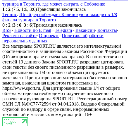
турнира в Торонто, где может сыграть с Соболенко
1
:
2
(7:5, 1:6, 3:6)
Трансляция закончилась
Теннис
.
Шнайдер побеждает Калинскую и выходит в 1/8
финала турнира в Торонто
0
:
2
(
3
:
6
,
3
:
6
)
Трансляция закончилась
RSS
·
Новости по E-mail
·
Telegram
·
Вакансии
·
Контакты
·
Реклама на сайте
·
О проекте
·
Политика обработки
персональных данных
·
Все материалы SPORT.RU являются его интеллектуальной
собственностью и защищены Законом Российской Федерации
(Об авторском праве и смежных правах). В соответствии со
статьёй 19 данного Закона SPORT.RU разрешает цитировать
свои тексты без своего письменного разрешения в размерах,
не превышающих 1/4 от общего объёма цитируемого
материала. При цитировании материалов обязательна хорошо
заметная, выделенная шрифтом гиперссылка на
https://www.sport.ru. Для цитирования свыше 1/4 от общего
объёма материала необходимо получение письменного
разрешения руководства SPORT.RU. Регистрационный номер
СМИ ЭЛ №ФС77-72594 от 04.04.2018. Выдано Федеральной
службой по надзору в сфере связи, информационных
технологий и массовых коммуникаций | 16+