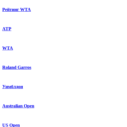
Рейтинг WTA
ATP
WTA
Roland Garros
Уимблдон
Australian Open
US Open