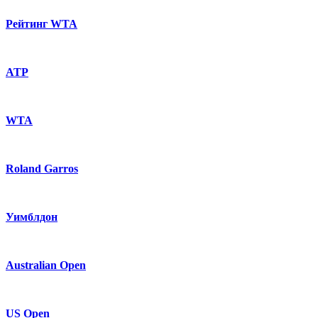
Рейтинг WTA
ATP
WTA
Roland Garros
Уимблдон
Australian Open
US Open