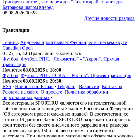
Григорян считает, что переход в "Галатасарай" станет для
Батракова шагом вперёд
08.08.2026 00:28
Другие новости раздела
Трансляции
Теннис
.
Андреева проигрывает Фернандес в третьем круге
Canadian Open
0
:
2
(1:6, 4:6)
Трансляция закончилась
Футбол
.
Футбол. РПЛ. "Локомотив" - "Акрон". Прямая
трансляция
Начнётся
08.08.2026
в
18:00
Футбол
.
Футбол. РПЛ. ЦСКА - "Ростов". Прямая трансляция
Начнётся
08.08.2026
в
20:30
RSS
·
Новости по E-mail
·
Telegram
·
Вакансии
·
Контакты
·
Реклама на сайте
·
О проекте
·
Политика обработки
персональных данных
·
Все материалы SPORT.RU являются его интеллектуальной
собственностью и защищены Законом Российской Федерации
(Об авторском праве и смежных правах). В соответствии со
статьёй 19 данного Закона SPORT.RU разрешает цитировать
свои тексты без своего письменного разрешения в размерах,
не превышающих 1/4 от общего объёма цитируемого
материала. При цитировании материалов обязательна хорошо