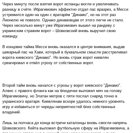
Через минуту после взятия ворот испанцы могли и увеличивать
разницу в счёте. Ибрагимович эффектно отдал пас вразрез, а Месси
устремился один на один с вратарём "Динамо", но на этот раз
Лионелю не повезло. Однако динамовцам от этого легче не стало.
Через несколько минут уже Ибрагимович вышел на рандеву с
украинским стражем ворот – Шовковский вновь выручил свою
команду.
В концовке тайма Месси вновь оказался в центре внимания, выдав
шикарный пас на Хави, который в буквальном смысле расстреливал
ворота киевского "Динамо". Но вновь страж ворот киевлян
среагировал и отвёл угрозу от собственных ворот.
Второй тайм вновь начался с угрозы у ворот киевского "Динамо".
Алвес с правого фланга как на блюдечке выложил мяч на голову
Ибрагимовичу, но Златан метров с пяти послал снаряд точно в
украинского вратаря. Киевлянам вскоре удалось немного уровнять
игру и избавиться от череды неприятностей близ собственных
владений.
Лишь за полчаса до конца встречи каталонцы вновь смогли напрячь
Шовковского. Кейта выложил футбольную сферу на Ибрагимовича, а