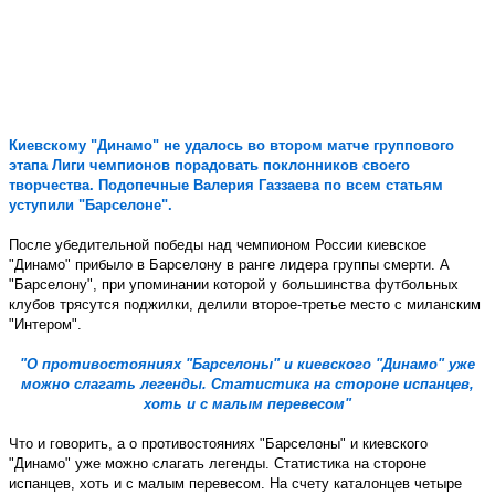
Киевскому "Динамо" не удалось во втором матче группового
этапа Лиги чемпионов порадовать поклонников своего
творчества. Подопечные Валерия Газзаева по всем статьям
уступили "Барселоне".
После убедительной победы над чемпионом России киевское
"Динамо" прибыло в Барселону в ранге лидера группы смерти. А
"Барселону", при упоминании которой у большинства футбольных
клубов трясутся поджилки, делили второе-третье место с миланским
"Интером".
"О противостояниях "Барселоны" и киевского "Динамо" уже
можно слагать легенды. Статистика на стороне испанцев,
хоть и с малым перевесом"
Что и говорить, а о противостояниях "Барселоны" и киевского
"Динамо" уже можно слагать легенды. Статистика на стороне
испанцев, хоть и с малым перевесом. На счету каталонцев четыре