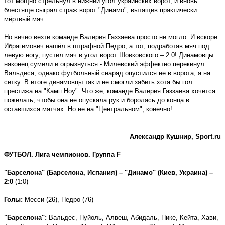
тот мощно стрельнул в нижний угол украинских ворот, и вновь
блестяще сыграл страж ворот "Динамо", вытащив практически
мёртвый мяч.
Но вечно везти команде Валерия Газзаева просто не могло. И вскоре
Ибрагимович нашёл в штрафной Педро, а тот, подработав мяч под
левую ногу, пустил мяч в угол ворот Шовковского – 2:0! Динамовцы
наконец сумели и огрызнуться - Милевский эффектно перекинул
Вальдеса, однако футбольный снаряд опустился не в ворота, а на
сетку. В итоге динамовцы так и не смогли забить хотя бы гол
престижа на "Камп Ноу". Что же, команде Валерия Газзаева хочется
пожелать, чтобы она не опускала рук и боролась до конца в
оставшихся матчах. Но не на "Центральном", конечно!
Александр Кушнир,
Sport
.
ru
ФУТБОЛ. Лига чемпионов. Группа
F
"Барселона" (Барселона, Испания) – "Динамо" (Киев, Украина) –
2:0
(1:0)
Голы:
Месси (26), Педро (76)
"Барселона":
Вальдес, Пуйоль, Алвеш, Абидаль, Пике, Кейта, Хави,