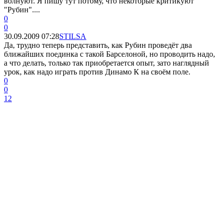
волнуют. Я пишу тут потому, что некоторые критикуют
"Рубин"....
0
0
30.09.2009 07:28
STILSA
Да, трудно теперь представить, как Рубин проведёт два
ближайших поединка с такой Барселоной, но проводить надо,
а что делать, только так приобретается опыт, зато наглядный
урок, как надо играть против Динамо К на своём поле.
0
0
1
2