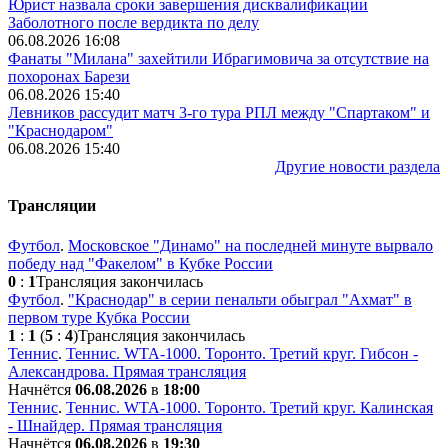
Юрист назвала сроки завершения дисквалификации
Заболотного после вердикта по делу
06.08.2026 16:08
Фанаты "Милана" захейтили Ибрагимовича за отсутствие на
похоронах Барези
06.08.2026 15:40
Левников рассудит матч 3-го тура РПЛ между "Спартаком" и
"Краснодаром"
06.08.2026 15:40
Другие новости раздела
Трансляции
Футбол
.
Московское "Динамо" на последней минуте вырвало
победу над "Факелом" в Кубке России
0
:
1
Трансляция закончилась
Футбол
.
"Краснодар" в серии пенальти обыграл "Ахмат" в
первом туре Кубка России
1
:
1
(
5
:
4
)
Трансляция закончилась
Теннис
.
Теннис. WTA-1000. Торонто. Третий круг. Гибсон -
Александрова. Прямая трансляция
Начнётся
06.08.2026
в
18:00
Теннис
.
Теннис. WTA-1000. Торонто. Третий круг. Калинская
- Шнайдер. Прямая трансляция
Начнётся
06.08.2026
в
19:30