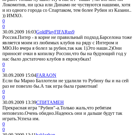
Локомотив, ни цска или Динамо не чуствуются нашими, хотя
и из одного города со Спартаком, тем более Рубин из Казани..
)) ИМХО.
0
0
30.09.2009 16:03
GoldPlayFIFARus9
Россия.Питер - в корне не правильный подход.Барселона тоже
является моим из любимых клубов на ряду с Интером и
МЮ.Но вчера я болел за рубин,так как 1)Это наши.2)Они
приносят очки в копилку России,что бы на будующий год у
нас было достаточно клубов в еврокубках!
0
0
30.09.2009 15:04
FARAON
Если бы Марио Баллотели не удалили то Рубину бы и на сей
раз не повезло бы.А так игра была грамотная!
0
0
30.09.2009 13:39
СПИТАМЕН
Прекрасная игра "Рубин"-а.Только жаль,что ребятам
неповезло.Очень обидно.Надеюсь они и дальше будут так
играть.Успеха им.
0
0
30.09.2009 13:11
baklazhan