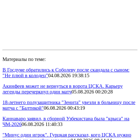
Материалы по теме:
В Госдуме обратились к Соболеву после скандала с сыном:
"Не плюй в колодец"
04.08.2026 19:38:15
Акинфеев может не вернуться в ворота ЦСКА. Карьеру
легенды перечеркнул один матч
05.08.2026 00:20:28
18-летнего полузащитника "Зенита" увезли в больницу после
матча с "Балтикой"
06.08.2026 00:43:19
Каннаваро заявил, в сборной Узбекистана была "крыса" на
ЧМ-2026
06.08.2026 11:40:33
"Минус один игрок". Гурцкая рассказал, кого ЦСКА нужно