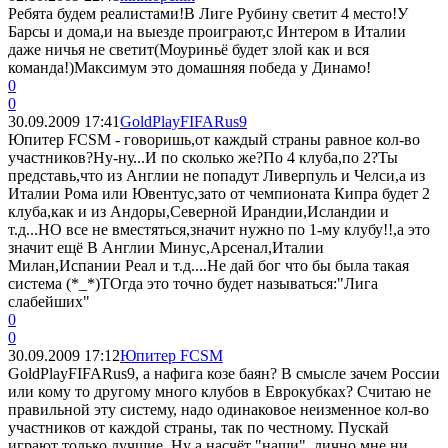
Ребята будем реалистами!В Лиге Рубину светит 4 место!У
Барсы и дома,и на выезде проиграют,с Интером в Италии
даже ничья не светит(Моуриньё будет злой как и вся
команда!)Максимум это домашняя победа у Динамо!
0
0
30.09.2009 17:41
GoldPlayFIFARus9
Юпитер FCSM - говоришь,от каждый страны равное кол-во
участников?Ну-ну...И по сколько же?По 4 клуба,по 2?Ты
представь,что из Англии не попадут Ливерпуль и Челси,а из
Италии Рома или Ювентус,зато от чемпионата Кипра будет 2
клуба,как и из Андоры,Северной Ирандии,Исландии и
т.д...НО все не вместяться,значит нужно по 1-му клубу!!,а это
значит ещё В Англии Минус,Арсенал,Италии
Милан,Испании Реал и т.д....Не дай бог что бы была такая
система (*_*)ТОгда это точно будет называться:"Лига
слабейших"
0
0
30.09.2009 17:12
Юпитер FCSM
GoldPlayFIFARus9, а нафига козе баян? В смысле зачем России
или кому то другому много клубов в Еврокубках? Считаю не
правильной эту систему, надо одинаковое неизменное кол-во
участников от каждой страны, так по честному. Пускай
играют только лучшие. Ну а насчёт "наши", лично мне ни