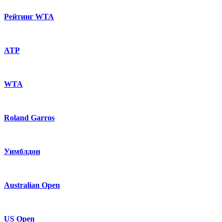
Рейтинг WTA
ATP
WTA
Roland Garros
Уимблдон
Australian Open
US Open