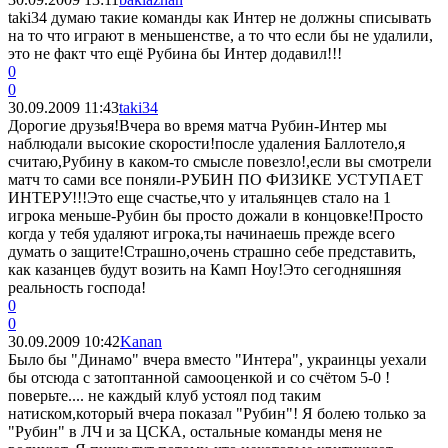
taki34 думаю такие команды как Интер не должны списывать
на то что играют в меньшенстве, а то что если бы не удалили,
это не факт что ещё Рубина бы Интер додавил!!!
0
0
30.09.2009 11:43
taki34
Дорогие друзья!Вчера во время матча Рубин-Интер мы
наблюдали высокие скорости!после удаления Баллотело,я
считаю,Рубину в каком-то смысле повезло!,если вы смотрели
матч то сами все поняли-РУБИН ПО ФИЗИКЕ УСТУПАЕТ
ИНТЕРУ!!!Это еще счастье,что у итальянцев стало на 1
игрока меньше-Рубин бы просто дожали в концовке!Просто
когда у тебя удаляют игрока,ты начинаешь прежде всего
думать о защите!Страшно,очень страшно себе представить,
как казанцев будут возить на Камп Ноу!Это сегодняшняя
реальность господа!
0
0
30.09.2009 10:42
Kanan
Было бы "Динамо" вчера вместо "Интера", украинцы уехали
бы отсюда с затоптанной самооценкой и со счётом 5-0 !
поверьте.... не каждый клуб устоял под таким
натиском,который вчера показал "Рубин"! Я болею только за
"Рубин" в ЛЧ и за ЦСКА, остальные команды меня не