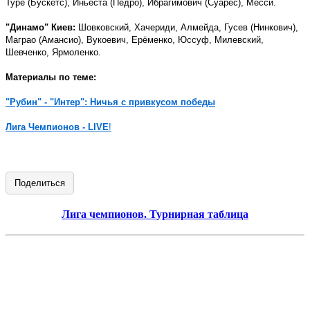
Туре (Бускетс), Иньеста (Педро), Ибрагимович (Суарес), Месси.
"Динамо" Киев:
Шовковский, Хачериди, Алмейда, Гусев (Нинкович),
Маграо (Амансио), Вукоевич, Ерёменко, Юссуф, Милевский,
Шевченко, Ярмоленко.
Материалы по теме:
"Рубин" - "Интер": Ничья с привкусом победы
Лига Чемпионов - LIVE
!
Поделиться
Лига чемпионов. Турнирная таблица