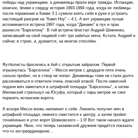
победы над украинцами, а динамовцы брали верх трижды. Испанцам,
конечно, ближе к сердцу история 1993-1994 года, когда их любимцы
после поражения в Киеве 3:1 сумели взять себя в руки и устроить
настоящий разгром на "Камп Ноу" – 4:1. А вот украинцам лучше
вспоминается встреча 1997 года, когда "Динамо" в пух и прах
разнесло "Барселону". В той встрече блистал Андрей Шевченко,
записавший на свой лицевой счёт три забитых мяча. Кстати, Андрей и
сейчас в строю, и, думается, на многое способен.
Футболисты бросились в бой с открытым забралом. Первой
огрызнулась "Барселона" – Месси метров с двадцати пяти очень
сильно пробил, но в створ не попал. Динамовцы тоже не стали долго
раскачиваться и ответили очень опасной атакой. После навесной
подачи мяч заметался в штрафной площади "Барселоны", а затем
Милевский стрельнул на Юсуфа, который с пары метров не смог
поразить испанские ворота.
А вскоре Месси вновь напомнил о себе. Лионель получил мяч в
штрафной площади, немного сместился к центру, а затем пробил
точнёхенько в угол ворот Шовковского – 1:0! Вот такое начало ждало
украинцев. Явно, что теперь газзаевской дружине придётся показать
что-то экстраординарное…