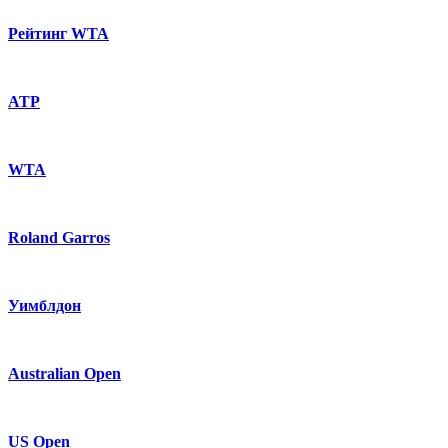
Рейтинг WTA
ATP
WTA
Roland Garros
Уимблдон
Australian Open
US Open