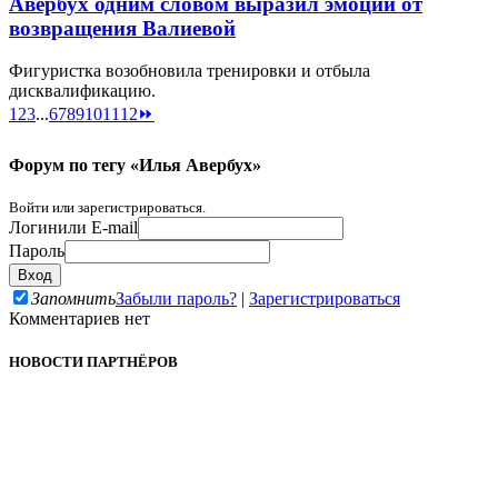
Авербух одним словом выразил эмоции от
возвращения Валиевой
Фигуристка возобновила тренировки и отбыла
дисквалификацию.
1
2
3
...
6
7
8
9
10
11
12
⏩
Форум по тегу «Илья Авербух»
Войти или зарегистрироваться.
Логин
или E-mail
Пароль
Запомнить
Забыли пароль?
|
Зарегистрироваться
Комментариев нет
НОВОСТИ ПАРТНЁРОВ