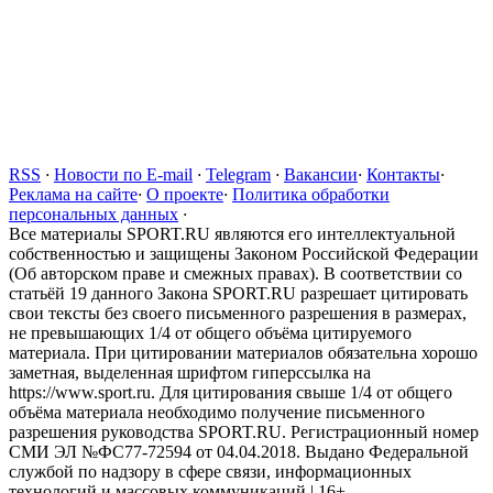
RSS
·
Новости по E-mail
·
Telegram
·
Вакансии
·
Контакты
·
Реклама на сайте
·
О проекте
·
Политика обработки
персональных данных
·
Все материалы SPORT.RU являются его интеллектуальной
собственностью и защищены Законом Российской Федерации
(Об авторском праве и смежных правах). В соответствии со
статьёй 19 данного Закона SPORT.RU разрешает цитировать
свои тексты без своего письменного разрешения в размерах,
не превышающих 1/4 от общего объёма цитируемого
материала. При цитировании материалов обязательна хорошо
заметная, выделенная шрифтом гиперссылка на
https://www.sport.ru. Для цитирования свыше 1/4 от общего
объёма материала необходимо получение письменного
разрешения руководства SPORT.RU. Регистрационный номер
СМИ ЭЛ №ФС77-72594 от 04.04.2018. Выдано Федеральной
службой по надзору в сфере связи, информационных
технологий и массовых коммуникаций | 16+