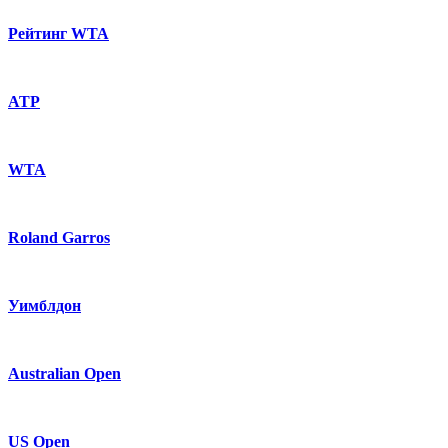
Рейтинг WTA
ATP
WTA
Roland Garros
Уимблдон
Australian Open
US Open