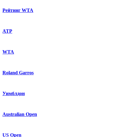
Рейтинг WTA
ATP
WTA
Roland Garros
Уимблдон
Australian Open
US Open