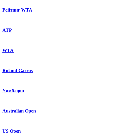
Рейтинг WTA
ATP
WTA
Roland Garros
Уимблдон
Australian Open
US Open