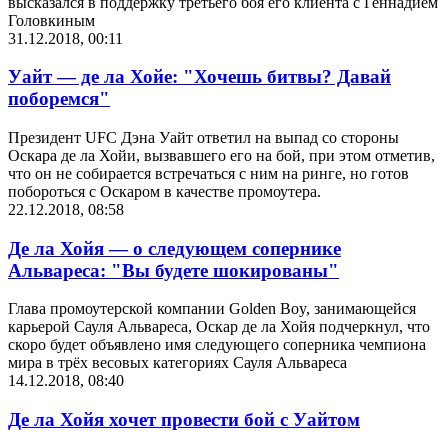
высказался в поддержку третьего боя его клиента с Геннадием
Головкиным
31.12.2018, 00:11
Уайт — де ла Хойе: "Хочешь битвы? Давай
поборемся"
Президент UFC Дэна Уайт ответил на выпад со стороны
Оскара де ла Хойи, вызвавшего его на бой, при этом отметив,
что он не собирается встречаться с ним на ринге, но готов
побороться с Оскаром в качестве промоутера.
22.12.2018, 08:58
Де ла Хойя — о следующем сопернике
Альвареса: "Вы будете шокированы"
Глава промоутерской компании Golden Boy, занимающейся
карьерой Сауля Альвареса, Оскар де ла Хойя подчеркнул, что
скоро будет объявлено имя следующего соперника чемпиона
мира в трёх весовых категориях Сауля Альвареса
14.12.2018, 08:40
Де ла Хойя хочет провести бой с Уайтом