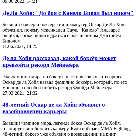
09.06.2022, 14:21
Де Ла Хойя: "До боя с Канело Бивол был никем"
Бывший боксёр и боксёрский промоутер Оскар Де Ла Хойя
объяснил, почему мексиканец Сауль "Канело" Альварес
ошибся, согласившись драться с россиянином Дмитрием
Биволом
11.06.2021, 14:25
Де ла Хойя рассказал, какой боксёр может
превзойти рекорд Мейвезера
Экс-чемпион мира по боксу в шести весовых категориях
Оскар де ла Хойя назвал фамилию боксёра, который, по его
мнению, способен побить рекорд Флойда Мейвезера.
27.03.2021, 21:32
48-летний Оскар де ла Хойя объявил о
возобновлении карьеры
Бывший чемпион мира, легенда бокса Оскар де ла Хойя,
планирует возобновить карьеру. Как сообщает MMA Fighting,
48-летний боксёр уже объявил о возвращении на ринг.