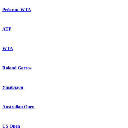
Рейтинг WTA
ATP
WTA
Roland Garros
Уимблдон
Australian Open
US Open