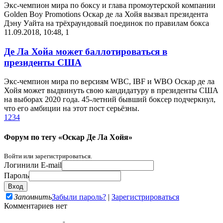
Экс-чемпион мира по боксу и глава промоутерской компании
Golden Boy Promotions Оскар де ла Хойя вызвал президента
Дэну Уайта на трёхраундовый поединок по правилам бокса
11.09.2018, 10:48
,
1
Де Ла Хойа может баллотироваться в
президенты США
Экс-чемпион мира по версиям WBC, IBF и WBO Оскар де ла
Хойя может выдвинуть свою кандидатуру в президенты США
на выборах 2020 года. 45-летний бывший боксер подчеркнул,
что его амбиции на этот пост серьёзны.
1
2
3
4
Форум по тегу «Оскар Де Ла Хойя»
Войти или зарегистрироваться.
Логин
или E-mail
Пароль
Запомнить
Забыли пароль?
|
Зарегистрироваться
Комментариев нет