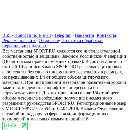
RSS
·
Новости по E-mail
·
Telegram
·
Вакансии
·
Контакты
·
Реклама на сайте
·
О проекте
·
Политика обработки
персональных данных
·
Все материалы SPORT.RU являются его интеллектуальной
собственностью и защищены Законом Российской Федерации
(Об авторском праве и смежных правах). В соответствии со
статьёй 19 данного Закона SPORT.RU разрешает цитировать
свои тексты без своего письменного разрешения в размерах,
не превышающих 1/4 от общего объёма цитируемого
материала. При цитировании материалов обязательна хорошо
заметная, выделенная шрифтом гиперссылка на
https://www.sport.ru. Для цитирования свыше 1/4 от общего
объёма материала необходимо получение письменного
разрешения руководства SPORT.RU. Регистрационный номер
СМИ ЭЛ №ФС77-72594 от 04.04.2018. Выдано Федеральной
службой по надзору в сфере связи, информационных
технологий и массовых коммуникаций | 16+