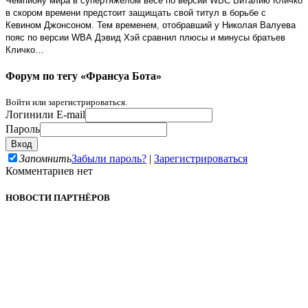
Чемпиону мира в супертяжёлом весе по версии
WBC
Виталию Кличко
в скором времени предстоит защищать свой титул в борьбе с
Кевином Джонсоном. Тем временем, отобравший у Николая Валуева
пояс по версии
WBA
Дэвид Хэй сравнил плюсы и минусы братьев
Кличко…
Форум по тегу «Франсуа Бота»
Войти или зарегистрироваться.
Логин
или E-mail
Пароль
Запомнить
Забыли пароль?
|
Зарегистрироваться
Комментариев нет
НОВОСТИ ПАРТНЁРОВ