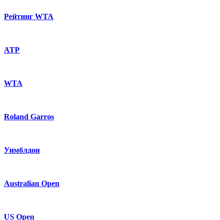
Рейтинг WTA
ATP
WTA
Roland Garros
Уимблдон
Australian Open
US Open