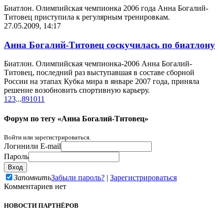
Биатлон. Олимпийская чемпионка 2006 года Анна Богалий-
Титовец приступила к регулярным тренировкам.
27.05.2009, 14:17
Анна Богалий-Титовец соскучилась по биатлону
Биатлон. Олимпийская чемпионка-2006 Анна Богалий-
Титовец, последний раз выступавшая в составе сборной
России на этапах Кубка мира в январе 2007 года, приняла
решение возобновить спортивную карьеру.
1
2
3
...
8
9
10
11
Форум по тегу «Анна Богалий-Титовец»
Войти или зарегистрироваться.
Логин
или E-mail
Пароль
Запомнить
Забыли пароль?
|
Зарегистрироваться
Комментариев нет
НОВОСТИ ПАРТНЁРОВ