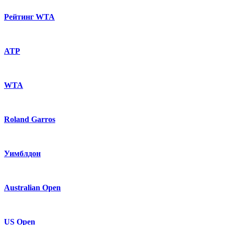
Рейтинг WTA
ATP
WTA
Roland Garros
Уимблдон
Australian Open
US Open