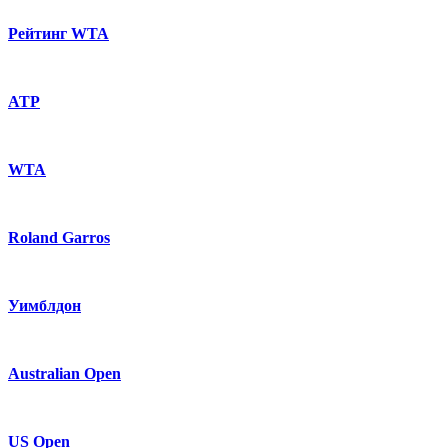
Рейтинг WTA
ATP
WTA
Roland Garros
Уимблдон
Australian Open
US Open