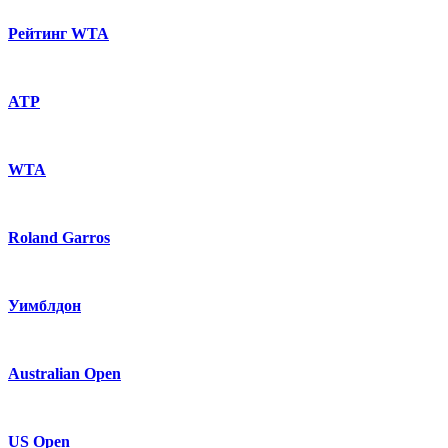
Рейтинг WTA
ATP
WTA
Roland Garros
Уимблдон
Australian Open
US Open