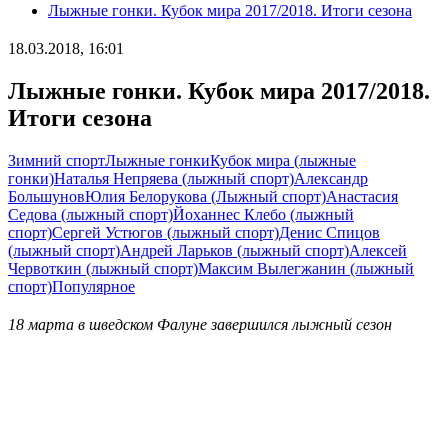
Лыжные гонки. Кубок мира 2017/2018. Итоги сезона
18.03.2018, 16:01
Лыжные гонки. Кубок мира 2017/2018.
Итоги сезона
Зимний спорт
Лыжные гонки
Кубок мира (лыжные
гонки)
Наталья Непряева (лыжный спорт)
Александр
Большунов
Юлия Белорукова (Лыжный спорт)
Анастасия
Седова (лыжный спорт)
Йоханнес Клебо (лыжный
спорт)
Сергей Устюгов (лыжный спорт)
Денис Спицов
(лыжный спорт)
Андрей Ларьков (лыжный спорт)
Алексей
Червоткин (лыжный спорт)
Максим Вылегжанин (лыжный
спорт)
Популярное
18 марта в шведском Фалуне завершился лыжный сезон