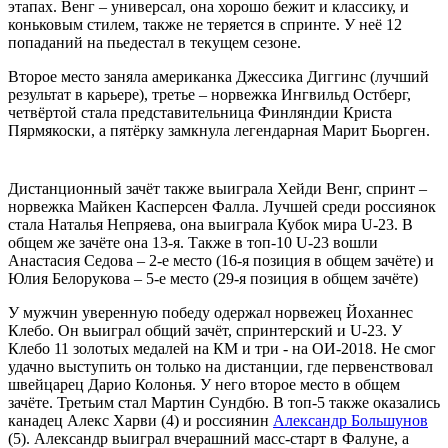
этапах. Венг – универсал, она хорошо бежит и классику, и
коньковым стилем, также не теряется в спринте. У неё 12
попаданий на пьедестал в текущем сезоне.
Второе место заняла американка Джессика Диггинс (лучший
результат в карьере), третье – норвежка Ингвильд Остберг,
четвёртой стала представительница Финляндии Криста
Пярмякоски, а пятёрку замкнула легендарная Марит Бьорген.
Дистанционный зачёт также выиграла Хейди Венг, спринт –
норвежка Майкен Касперсен Фалла. Лучшей среди россиянок
стала Наталья Непряева, она выиграла Кубок мира U-23. В
общем же зачёте она 13-я. Также в топ-10 U-23 вошли
Анастасия Седова – 2-е место (16-я позиция в общем зачёте) и
Юлия Белорукова – 5-е место (29-я позиция в общем зачёте)
У мужчин уверенную победу одержал норвежец Йоханнес
Клебо. Он выиграл общий зачёт, спринтерский и U-23. У
Клебо 11 золотых медалей на КМ и три - на ОИ-2018. Не смог
удачно выступить он только на дистанции, где первенствовал
швейцарец Дарио Колонья. У него второе место в общем
зачёте. Третьим стал Мартин Сундбю. В топ-5 также оказались
канадец Алекс Харви (4) и россиянин
Александр Большунов
(5). Александр выиграл вчерашний масс-старт в Фалуне, а