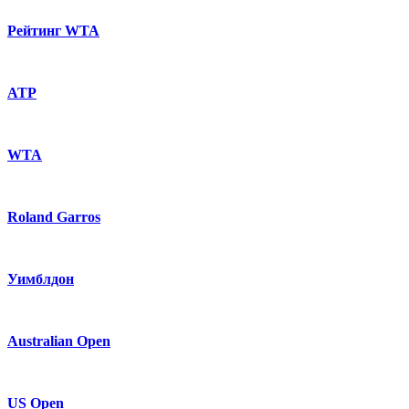
Рейтинг WTA
ATP
WTA
Roland Garros
Уимблдон
Australian Open
US Open