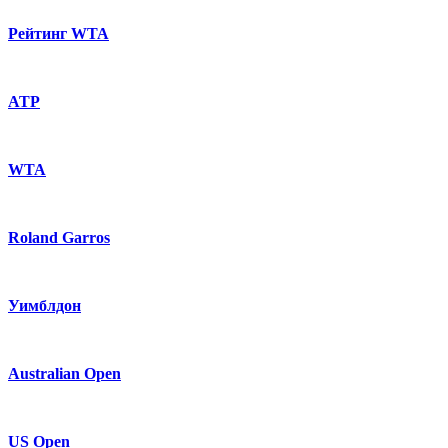
Рейтинг WTA
ATP
WTA
Roland Garros
Уимблдон
Australian Open
US Open