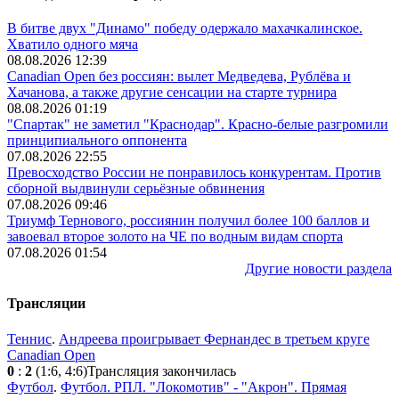
В битве двух "Динамо" победу одержало махачкалинское.
Хватило одного мяча
08.08.2026 12:39
Canadian Open без россиян: вылет Медведева, Рублёва и
Хачанова, а также другие сенсации на старте турнира
08.08.2026 01:19
"Спартак" не заметил "Краснодар". Красно-белые разгромили
принципиального оппонента
07.08.2026 22:55
Превосходство России не понравилось конкурентам. Против
сборной выдвинули серьёзные обвинения
07.08.2026 09:46
Триумф Тернового, россиянин получил более 100 баллов и
завоевал второе золото на ЧЕ по водным видам спорта
07.08.2026 01:54
Другие новости раздела
Трансляции
Теннис
.
Андреева проигрывает Фернандес в третьем круге
Canadian Open
0
:
2
(1:6, 4:6)
Трансляция закончилась
Футбол
.
Футбол. РПЛ. "Локомотив" - "Акрон". Прямая