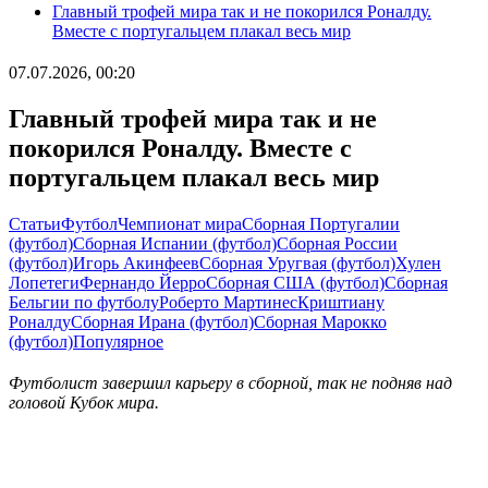
Главный трофей мира так и не покорился Роналду.
Вместе с португальцем плакал весь мир
07.07.2026, 00:20
Главный трофей мира так и не
покорился Роналду. Вместе с
португальцем плакал весь мир
Статьи
Футбол
Чемпионат мира
Сборная Португалии
(футбол)
Сборная Испании (футбол)
Сборная России
(футбол)
Игорь Акинфеев
Сборная Уругвая (футбол)
Хулен
Лопетеги
Фернандо Йерро
Сборная США (футбол)
Сборная
Бельгии по футболу
Роберто Мартинес
Криштиану
Роналду
Сборная Ирана (футбол)
Сборная Марокко
(футбол)
Популярное
Футболист завершил карьеру в сборной, так не подняв над
головой Кубок мира.