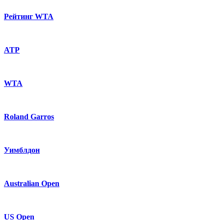
Рейтинг WTA
ATP
WTA
Roland Garros
Уимблдон
Australian Open
US Open