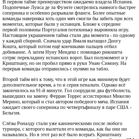
В первом тайме преимуществом ожидаемо владела Испания.
Подопечные Луиса де ла Фуэнте смотрелись намного быстрее
соперника и особенно разрывали фланги. Более опытные
команды наверняка хоть один мяч смогли бы забить при всех
моментах, которые были у испанцев. Ближе к середине
первой половины Португалия потихоньку выровняла игру.
Настоящим украшением тайма стали два момента - по одному
у каждой сборной. Сначала удар Ямаля вытащил Диогу
Кошта, который потом ещё кончиками пальцев отбил
добивание. А затем Нуну Мендеш с помощью рикошета
сотряс перекладину испанских ворот. Был полумомент и у
Криштиану, но он пробил прямо в руки Унаю Симону. На
перерыв команды отправились с нулями на табло.
Второй тайм вёл к тому, что в этой игре как минимум будет
дополнительное время, а то и серия пенальти. Однако всё
закончилось на 91-й минуте. Гол соорудили два футболиста,
вышедших на замену. Ферран Торрес ассистировал Микелю
Мерино, который и стал автором победного мяча. Испания
ожидает своего соперника по четвертьфиналу в паре США -
Бельгия.
Слёзы Роналду стали уже каноническими после любого
турнира, с которого вылетали его команды, как бы они ни
назывались. Но в этот раз всё было всерьёз. Криштиану