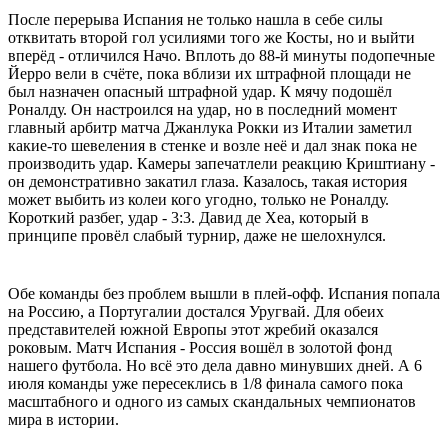
После перерыва Испания не только нашла в себе силы
отквитать второй гол усилиями того же Косты, но и выйти
вперёд - отличился Начо. Вплоть до 88-й минуты подопечные
Йерро вели в счёте, пока вблизи их штрафной площади не
был назначен опасный штрафной удар. К мячу подошёл
Роналду. Он настроился на удар, но в последний момент
главный арбитр матча Джанлука Рокки из Италии заметил
какие-то шевеления в стенке и возле неё и дал знак пока не
производить удар. Камеры запечатлели реакцию Криштиану -
он демонстративно закатил глаза. Казалось, такая история
может выбить из колеи кого угодно, только не Роналду.
Короткий разбег, удар - 3:3. Давид де Хеа, который в
принципе провёл слабый турнир, даже не шелохнулся.
Обе команды без проблем вышли в плей-офф. Испания попала
на Россию, а Португалии достался Уругвай. Для обеих
представителей южной Европы этот жребий оказался
роковым. Матч Испания - Россия вошёл в золотой фонд
нашего футбола. Но всё это дела давно минувших дней. А 6
июля команды уже пересеклись в 1/8 финала самого пока
масштабного и одного из самых скандальных чемпионатов
мира в истории.