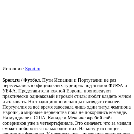
Источник:
Sport.ru
Sport.ru / Футбол.
Пути Испании и Португалии не раз
пересекались в официальных турнирах под эгидой ФИФА и
УЕФА. Представители южной Европы проповедуют
практически одинаковый игровой стиль: любят владеть мячом
и атаковать. Но традиционно испанцы выглядят сильнее.
Португалия за всё время завоевала лишь один титул чемпиона
Европы, а мировые первенства пока не покорялись команде.
На мундиале в США, Канаде и Мексике жребий свёл
соперников уже в четвертьфинале. Это означает, что за медали
сможет побороться только один них. На кону у испанцев -
репутация фаворита. У португальцев - последняя возможность