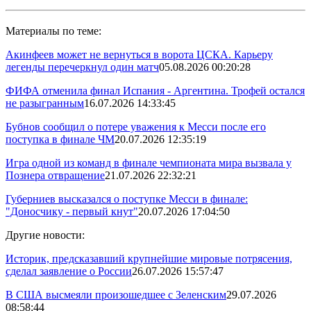
Материалы по теме:
Акинфеев может не вернуться в ворота ЦСКА. Карьеру
легенды перечеркнул один матч
05.08.2026 00:20:28
ФИФА отменила финал Испания - Аргентина. Трофей остался
не разыгранным
16.07.2026 14:33:45
Бубнов сообщил о потере уважения к Месси после его
поступка в финале ЧМ
20.07.2026 12:35:19
Игра одной из команд в финале чемпионата мира вызвала у
Познера отвращение
21.07.2026 22:32:21
Губерниев высказался о поступке Месси в финале:
"Доносчику - первый кнут"
20.07.2026 17:04:50
Другие новости:
Историк, предсказавший крупнейшие мировые потрясения,
сделал заявление о России
26.07.2026 15:57:47
В США высмеяли произошедшее с Зеленским
29.07.2026
08:58:44