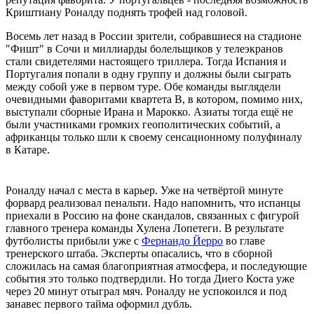
Криштиану Роналду поднять трофей над головой.
Восемь лет назад в России зрители, собравшиеся на стадионе
"Фишт" в Сочи и миллиарды болельщиков у телеэкранов
стали свидетелями настоящего триллера. Тогда Испания и
Португалия попали в одну группу и должны были сыграть
между собой уже в первом туре. Обе команды выглядели
очевидными фаворитами квартета В, в котором, помимо них,
выступали сборные Ирана и Марокко. Азиаты тогда ещё не
были участниками громких геополитических событий, а
африканцы только шли к своему сенсационному полуфиналу
в Катаре.
Роналду начал с места в карьер. Уже на четвёртой минуте
форвард реализовал пенальти. Надо напомнить, что испанцы
приехали в Россию на фоне скандалов, связанных с фигурой
главного тренера команды Хулена Лопетеги. В результате
футболисты прибыли уже с
Фернандо Йерро
во главе
тренерского штаба. Эксперты опасались, что в сборной
сложилась на самая благоприятная атмосфера, и последующие
события это только подтвердили. Но тогда Диего Коста уже
через 20 минут отыграл мяч. Роналду не успокоился и под
занавес первого тайма оформил дубль.