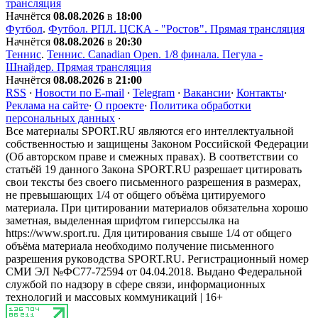
трансляция
Начнётся
08.08.2026
в
18:00
Футбол
.
Футбол. РПЛ. ЦСКА - "Ростов". Прямая трансляция
Начнётся
08.08.2026
в
20:30
Теннис
.
Теннис. Canadian Open. 1/8 финала. Пегула -
Шнайдер. Прямая трансляция
Начнётся
08.08.2026
в
21:00
RSS
·
Новости по E-mail
·
Telegram
·
Вакансии
·
Контакты
·
Реклама на сайте
·
О проекте
·
Политика обработки
персональных данных
·
Все материалы SPORT.RU являются его интеллектуальной
собственностью и защищены Законом Российской Федерации
(Об авторском праве и смежных правах). В соответствии со
статьёй 19 данного Закона SPORT.RU разрешает цитировать
свои тексты без своего письменного разрешения в размерах,
не превышающих 1/4 от общего объёма цитируемого
материала. При цитировании материалов обязательна хорошо
заметная, выделенная шрифтом гиперссылка на
https://www.sport.ru. Для цитирования свыше 1/4 от общего
объёма материала необходимо получение письменного
разрешения руководства SPORT.RU. Регистрационный номер
СМИ ЭЛ №ФС77-72594 от 04.04.2018. Выдано Федеральной
службой по надзору в сфере связи, информационных
технологий и массовых коммуникаций | 16+