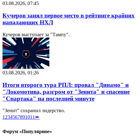
03.08.2026, 07:45
Кучеров занял первое место в рейтинге крайних
нападающих НХЛ
Кучеров выступает за "Тампу".
03.08.2026, 01:26
Итоги второго тура РПЛ: провал "Динамо" и
"Локомотива, разгром от "Зенита" и спасение
"Спартака" на последней минуте
"Зенит" сохранил лидерство.
1
2
3
4
5
6
7
8
9
10
11
⏩
Форум «Популярное»