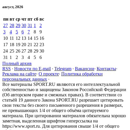
август, 2026
пн
вт
ср
чт
пт
сб
вс
27
28
29
30
31
1
2
3
4
5
6
7
8
9
10
11
12
13
14
15
16
17
18
19
20
21
22
23
24
25
26
27
28
29
30
31
1
2
3
4
5
6
Полный архив
RSS
·
Новости по E-mail
·
Telegram
·
Вакансии
·
Контакты
·
Реклама на сайте
·
О проекте
·
Политика обработки
персональных данных
·
Все материалы SPORT.RU являются его интеллектуальной
собственностью и защищены Законом Российской Федерации
(Об авторском праве и смежных правах). В соответствии со
статьёй 19 данного Закона SPORT.RU разрешает цитировать
свои тексты без своего письменного разрешения в размерах,
не превышающих 1/4 от общего объёма цитируемого
материала. При цитировании материалов обязательна хорошо
заметная, выделенная шрифтом гиперссылка на
https://www.sport.ru. Для цитирования свыше 1/4 от общего