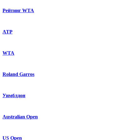
Рейтинг WTA
ATP
WTA
Roland Garros
Уимблдон
Australian Open
US Open