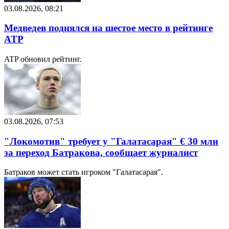
03.08.2026, 08:21
Медведев поднялся на шестое место в рейтинге
ATP
ATP обновил рейтинг.
03.08.2026, 07:53
"Локомотив" требует у "Галатасарая" € 30 млн
за переход Батракова, сообщает журналист
Батраков может стать игроком "Галатасарая".