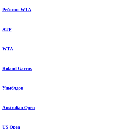
Рейтинг WTA
ATP
WTA
Roland Garros
Уимблдон
Australian Open
US Open