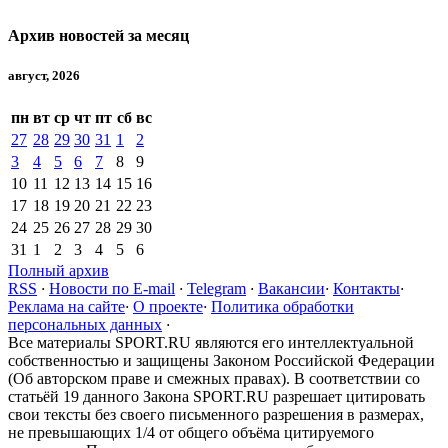
Архив новостей за месяц
август, 2026
пн
вт
ср
чт
пт
сб
вс
27
28
29
30
31
1
2
3
4
5
6
7
8
9
10
11
12
13
14
15
16
17
18
19
20
21
22
23
24
25
26
27
28
29
30
31
1
2
3
4
5
6
Полный архив
RSS
·
Новости по E-mail
·
Telegram
·
Вакансии
·
Контакты
·
Реклама на сайте
·
О проекте
·
Политика обработки
персональных данных
·
Все материалы SPORT.RU являются его интеллектуальной
собственностью и защищены Законом Российской Федерации
(Об авторском праве и смежных правах). В соответствии со
статьёй 19 данного Закона SPORT.RU разрешает цитировать
свои тексты без своего письменного разрешения в размерах,
не превышающих 1/4 от общего объёма цитируемого