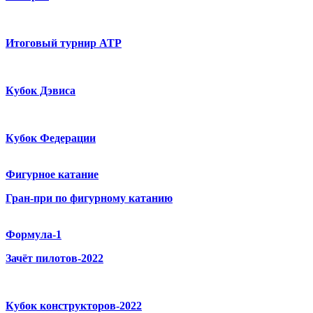
Итоговый турнир ATP
Кубок Дэвиса
Кубок Федерации
Фигурное катание
Гран-при по фигурному катанию
Формула-1
Зачёт пилотов-2022
Кубок конструкторов-2022