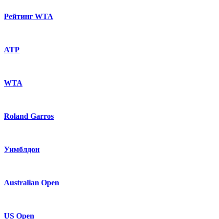
Рейтинг WTA
ATP
WTA
Roland Garros
Уимблдон
Australian Open
US Open