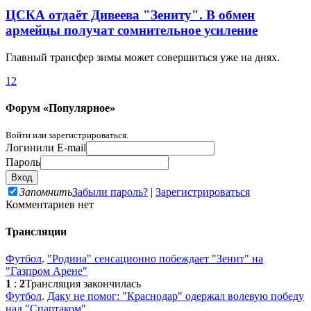
ЦСКА отдаёт Дивеева "Зениту". В обмен
армейцы получат сомнительное усиление
Главный трансфер зимы может совершиться уже на днях.
1
2
Форум «Популярное»
Войти или зарегистрироваться.
Логин
или E-mail
Пароль
Запомнить
Забыли пароль?
|
Зарегистрироваться
Комментариев нет
Трансляции
Футбол
.
"Родина" сенсационно побеждает "Зенит" на
"Газпром Арене"
1
:
2
Трансляция закончилась
Футбол
.
Даку не помог: "Краснодар" одержал волевую победу
над "Спартаком"