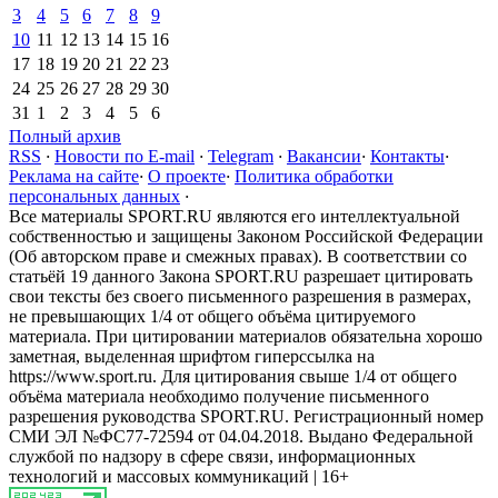
3
4
5
6
7
8
9
10
11
12
13
14
15
16
17
18
19
20
21
22
23
24
25
26
27
28
29
30
31
1
2
3
4
5
6
Полный архив
RSS
·
Новости по E-mail
·
Telegram
·
Вакансии
·
Контакты
·
Реклама на сайте
·
О проекте
·
Политика обработки
персональных данных
·
Все материалы SPORT.RU являются его интеллектуальной
собственностью и защищены Законом Российской Федерации
(Об авторском праве и смежных правах). В соответствии со
статьёй 19 данного Закона SPORT.RU разрешает цитировать
свои тексты без своего письменного разрешения в размерах,
не превышающих 1/4 от общего объёма цитируемого
материала. При цитировании материалов обязательна хорошо
заметная, выделенная шрифтом гиперссылка на
https://www.sport.ru. Для цитирования свыше 1/4 от общего
объёма материала необходимо получение письменного
разрешения руководства SPORT.RU. Регистрационный номер
СМИ ЭЛ №ФС77-72594 от 04.04.2018. Выдано Федеральной
службой по надзору в сфере связи, информационных
технологий и массовых коммуникаций | 16+