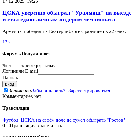
17.12.2025, 19:25
ЦСКА уверенно обыграл "Уралмаш" на выезде
и стал единоличным лидером чемпионата
Армейцы победили в Екатеринбурге с разницей в 22 очка.
1
2
3
Форум «Популярное»
Войти или зарегистрироваться.
Логин
или E-mail
Пароль
Запомнить
Забыли пароль?
|
Зарегистрироваться
Комментариев нет
Трансляции
Футбол
.
ЦСКА на своём поле не сумел обыграть "Ростов"
0
:
0
Трансляция закончилась