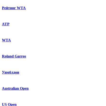
Рейтинг WTA
ATP
WTA
Roland Garros
Уимблдон
Australian Open
US Open