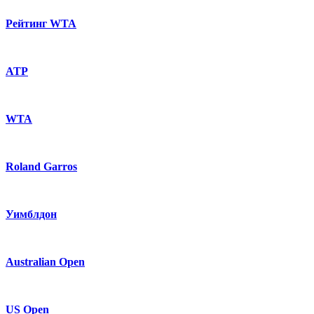
Рейтинг WTA
ATP
WTA
Roland Garros
Уимблдон
Australian Open
US Open