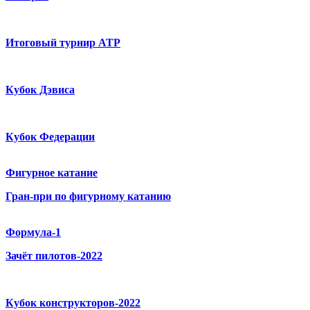
Итоговый турнир ATP
Кубок Дэвиса
Кубок Федерации
Фигурное катание
Гран-при по фигурному катанию
Формула-1
Зачёт пилотов-2022
Кубок конструкторов-2022