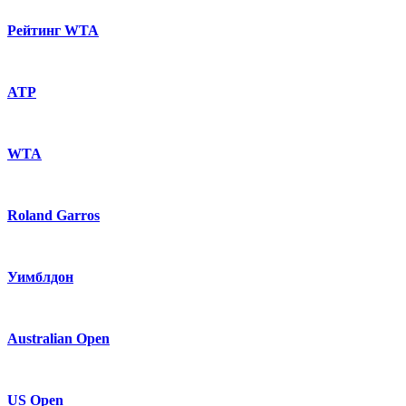
Рейтинг WTA
ATP
WTA
Roland Garros
Уимблдон
Australian Open
US Open