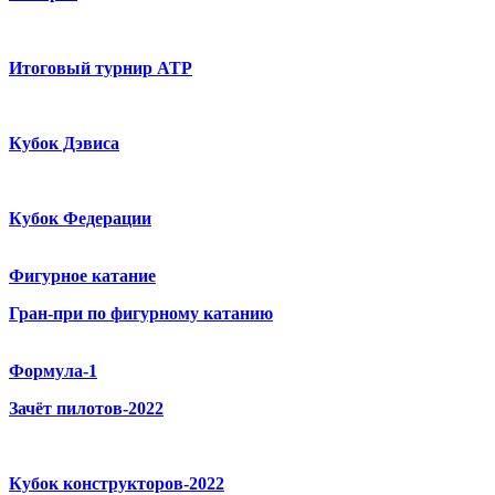
Итоговый турнир ATP
Кубок Дэвиса
Кубок Федерации
Фигурное катание
Гран-при по фигурному катанию
Формула-1
Зачёт пилотов-2022
Кубок конструкторов-2022