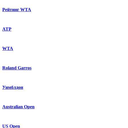
Рейтинг WTA
ATP
WTA
Roland Garros
Уимблдон
Australian Open
US Open