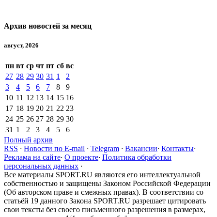
Архив новостей за месяц
август, 2026
пн
вт
ср
чт
пт
сб
вс
27
28
29
30
31
1
2
3
4
5
6
7
8
9
10
11
12
13
14
15
16
17
18
19
20
21
22
23
24
25
26
27
28
29
30
31
1
2
3
4
5
6
Полный архив
RSS
·
Новости по E-mail
·
Telegram
·
Вакансии
·
Контакты
·
Реклама на сайте
·
О проекте
·
Политика обработки
персональных данных
·
Все материалы SPORT.RU являются его интеллектуальной
собственностью и защищены Законом Российской Федерации
(Об авторском праве и смежных правах). В соответствии со
статьёй 19 данного Закона SPORT.RU разрешает цитировать
свои тексты без своего письменного разрешения в размерах,