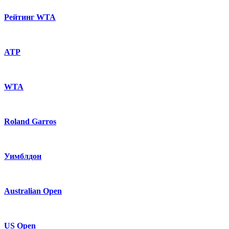
Рейтинг WTA
ATP
WTA
Roland Garros
Уимблдон
Australian Open
US Open