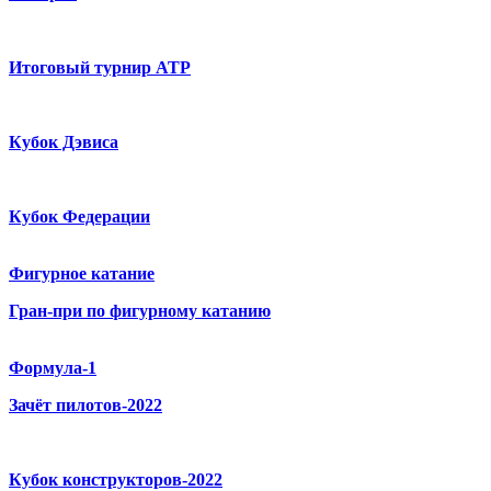
Итоговый турнир ATP
Кубок Дэвиса
Кубок Федерации
Фигурное катание
Гран-при по фигурному катанию
Формула-1
Зачёт пилотов-2022
Кубок конструкторов-2022