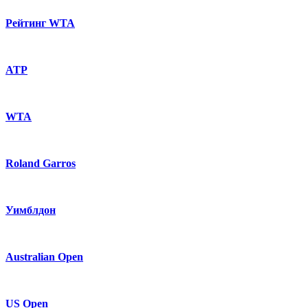
Рейтинг WTA
ATP
WTA
Roland Garros
Уимблдон
Australian Open
US Open