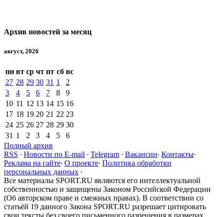
Архив новостей за месяц
август, 2026
пн
вт
ср
чт
пт
сб
вс
27
28
29
30
31
1
2
3
4
5
6
7
8
9
10
11
12
13
14
15
16
17
18
19
20
21
22
23
24
25
26
27
28
29
30
31
1
2
3
4
5
6
Полный архив
RSS
·
Новости по E-mail
·
Telegram
·
Вакансии
·
Контакты
·
Реклама на сайте
·
О проекте
·
Политика обработки
персональных данных
·
Все материалы SPORT.RU являются его интеллектуальной
собственностью и защищены Законом Российской Федерации
(Об авторском праве и смежных правах). В соответствии со
статьёй 19 данного Закона SPORT.RU разрешает цитировать
свои тексты без своего письменного разрешения в размерах,