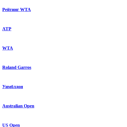
Рейтинг WTA
ATP
WTA
Roland Garros
Уимблдон
Australian Open
US Open