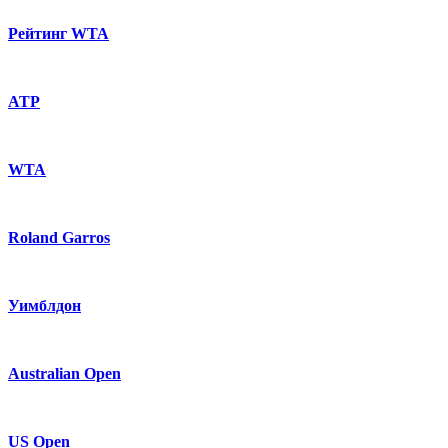
Рейтинг WTA
ATP
WTA
Roland Garros
Уимблдон
Australian Open
US Open