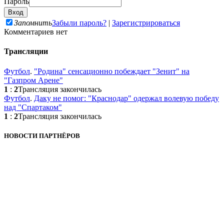
Пароль
Запомнить
Забыли пароль?
|
Зарегистрироваться
Комментариев нет
Трансляции
Футбол
.
"Родина" сенсационно побеждает "Зенит" на
"Газпром Арене"
1
:
2
Трансляция закончилась
Футбол
.
Даку не помог: "Краснодар" одержал волевую победу
над "Спартаком"
1
:
2
Трансляция закончилась
НОВОСТИ ПАРТНЁРОВ