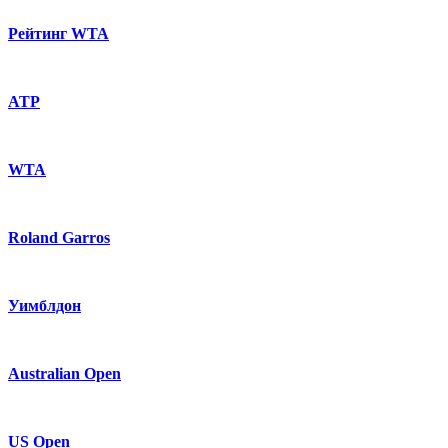
Рейтинг WTA
ATP
WTA
Roland Garros
Уимблдон
Australian Open
US Open