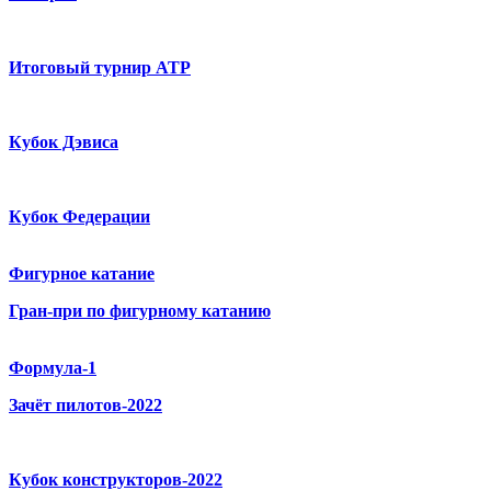
Итоговый турнир ATP
Кубок Дэвиса
Кубок Федерации
Фигурное катание
Гран-при по фигурному катанию
Формула-1
Зачёт пилотов-2022
Кубок конструкторов-2022