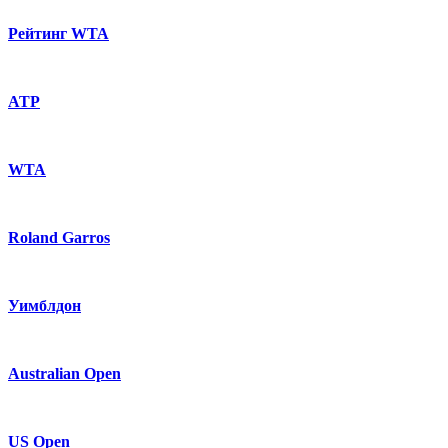
Рейтинг WTA
ATP
WTA
Roland Garros
Уимблдон
Australian Open
US Open