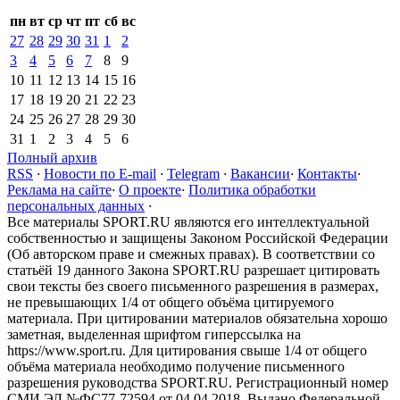
пн
вт
ср
чт
пт
сб
вс
27
28
29
30
31
1
2
3
4
5
6
7
8
9
10
11
12
13
14
15
16
17
18
19
20
21
22
23
24
25
26
27
28
29
30
31
1
2
3
4
5
6
Полный архив
RSS
·
Новости по E-mail
·
Telegram
·
Вакансии
·
Контакты
·
Реклама на сайте
·
О проекте
·
Политика обработки
персональных данных
·
Все материалы SPORT.RU являются его интеллектуальной
собственностью и защищены Законом Российской Федерации
(Об авторском праве и смежных правах). В соответствии со
статьёй 19 данного Закона SPORT.RU разрешает цитировать
свои тексты без своего письменного разрешения в размерах,
не превышающих 1/4 от общего объёма цитируемого
материала. При цитировании материалов обязательна хорошо
заметная, выделенная шрифтом гиперссылка на
https://www.sport.ru. Для цитирования свыше 1/4 от общего
объёма материала необходимо получение письменного
разрешения руководства SPORT.RU. Регистрационный номер
СМИ ЭЛ №ФС77-72594 от 04.04.2018. Выдано Федеральной