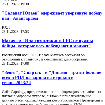
23.11.2023, 19:30
"Салават Юлаев" одерживает уверенную победу
над "Авангардом"
КХЛ
23.11.2023, 17:53
Махачев: "Я за трэш-токинг. UFC не нужны
бойцы, которые всех побеждают и молчат"
Российский боец UFC Ислам Махачев рассказал об
отношении к трэш-току в смешанных единоборствах
23.11.2023, 17:08
"Зенит", "Спартак" и "Динамо" тратят больше
всех в РПЛ на зарплаты игроков в
сезоне-2023/24
Сайт Capology, предоставляющий информацию о заработных
платах в мировом футболе, выложил приблизительные
данные о том, сколько каждый клуб Российской Премьер-лиги
тратит на зарплаты футболистам в сезоне 2023/24.