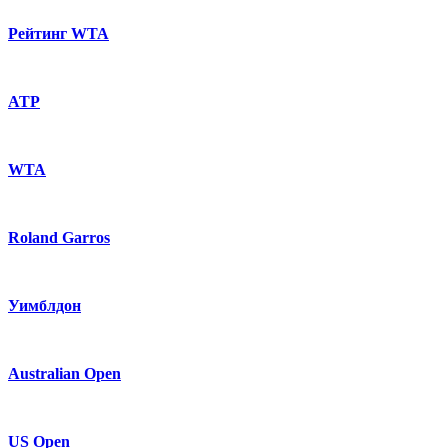
Рейтинг WTA
ATP
WTA
Roland Garros
Уимблдон
Australian Open
US Open