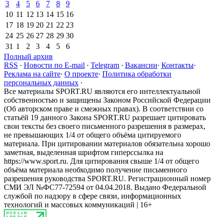
3
4
5
6
7
8
9
10
11
12
13
14
15
16
17
18
19
20
21
22
23
24
25
26
27
28
29
30
31
1
2
3
4
5
6
Полный архив
RSS
·
Новости по E-mail
·
Telegram
·
Вакансии
·
Контакты
·
Реклама на сайте
·
О проекте
·
Политика обработки
персональных данных
·
Все материалы SPORT.RU являются его интеллектуальной
собственностью и защищены Законом Российской Федерации
(Об авторском праве и смежных правах). В соответствии со
статьёй 19 данного Закона SPORT.RU разрешает цитировать
свои тексты без своего письменного разрешения в размерах,
не превышающих 1/4 от общего объёма цитируемого
материала. При цитировании материалов обязательна хорошо
заметная, выделенная шрифтом гиперссылка на
https://www.sport.ru. Для цитирования свыше 1/4 от общего
объёма материала необходимо получение письменного
разрешения руководства SPORT.RU. Регистрационный номер
СМИ ЭЛ №ФС77-72594 от 04.04.2018. Выдано Федеральной
службой по надзору в сфере связи, информационных
технологий и массовых коммуникаций | 16+