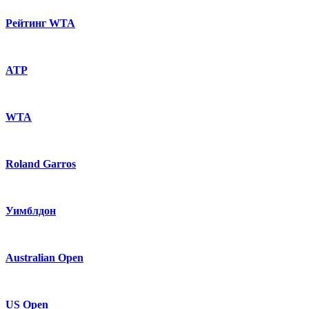
Рейтинг WTA
ATP
WTA
Roland Garros
Уимблдон
Australian Open
US Open