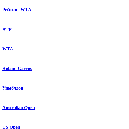
Рейтинг WTA
ATP
WTA
Roland Garros
Уимблдон
Australian Open
US Open