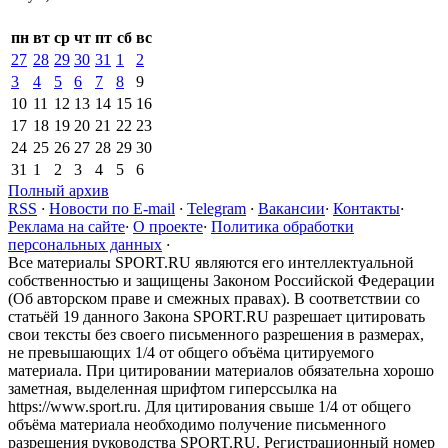
пн
вт
ср
чт
пт
сб
вс
27
28
29
30
31
1
2
3
4
5
6
7
8
9
10
11
12
13
14
15
16
17
18
19
20
21
22
23
24
25
26
27
28
29
30
31
1
2
3
4
5
6
Полный архив
RSS
·
Новости по E-mail
·
Telegram
·
Вакансии
·
Контакты
·
Реклама на сайте
·
О проекте
·
Политика обработки
персональных данных
·
Все материалы SPORT.RU являются его интеллектуальной
собственностью и защищены Законом Российской Федерации
(Об авторском праве и смежных правах). В соответствии со
статьёй 19 данного Закона SPORT.RU разрешает цитировать
свои тексты без своего письменного разрешения в размерах,
не превышающих 1/4 от общего объёма цитируемого
материала. При цитировании материалов обязательна хорошо
заметная, выделенная шрифтом гиперссылка на
https://www.sport.ru. Для цитирования свыше 1/4 от общего
объёма материала необходимо получение письменного
разрешения руководства SPORT.RU. Регистрационный номер