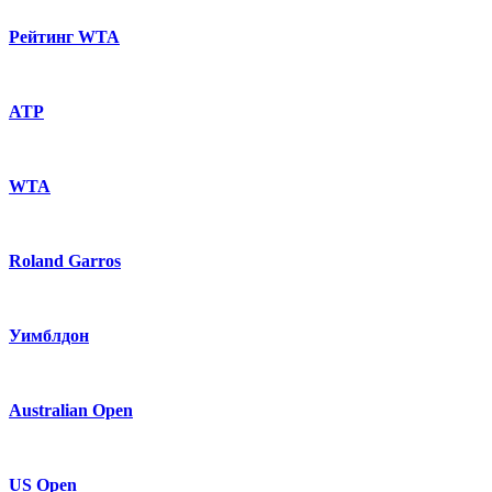
Рейтинг WTA
ATP
WTA
Roland Garros
Уимблдон
Australian Open
US Open