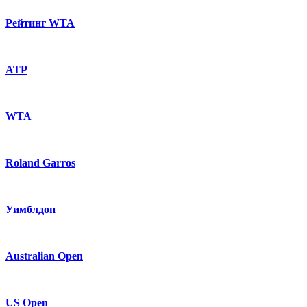
Рейтинг WTA
ATP
WTA
Roland Garros
Уимблдон
Australian Open
US Open