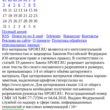
3
4
5
6
7
8
9
10
11
12
13
14
15
16
17
18
19
20
21
22
23
24
25
26
27
28
29
30
31
1
2
3
4
5
6
Полный архив
RSS
·
Новости по E-mail
·
Telegram
·
Вакансии
·
Контакты
·
Реклама на сайте
·
О проекте
·
Политика обработки
персональных данных
·
Все материалы SPORT.RU являются его интеллектуальной
собственностью и защищены Законом Российской Федерации
(Об авторском праве и смежных правах). В соответствии со
статьёй 19 данного Закона SPORT.RU разрешает цитировать
свои тексты без своего письменного разрешения в размерах,
не превышающих 1/4 от общего объёма цитируемого
материала. При цитировании материалов обязательна хорошо
заметная, выделенная шрифтом гиперссылка на
https://www.sport.ru. Для цитирования свыше 1/4 от общего
объёма материала необходимо получение письменного
разрешения руководства SPORT.RU. Регистрационный номер
СМИ ЭЛ №ФС77-72594 от 04.04.2018. Выдано Федеральной
службой по надзору в сфере связи, информационных
технологий и массовых коммуникаций | 16+