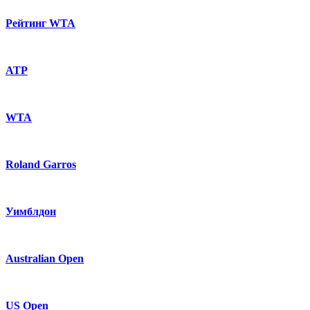
Рейтинг WTA
ATP
WTA
Roland Garros
Уимблдон
Australian Open
US Open