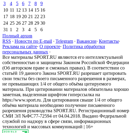
3
4
5
6
7
8
9
10
11
12
13
14
15
16
17
18
19
20
21
22
23
24
25
26
27
28
29
30
31
1
2
3
4
5
6
Полный архив
RSS
·
Новости по E-mail
·
Telegram
·
Вакансии
·
Контакты
·
Реклама на сайте
·
О проекте
·
Политика обработки
персональных данных
·
Все материалы SPORT.RU являются его интеллектуальной
собственностью и защищены Законом Российской Федерации
(Об авторском праве и смежных правах). В соответствии со
статьёй 19 данного Закона SPORT.RU разрешает цитировать
свои тексты без своего письменного разрешения в размерах,
не превышающих 1/4 от общего объёма цитируемого
материала. При цитировании материалов обязательна хорошо
заметная, выделенная шрифтом гиперссылка на
https://www.sport.ru. Для цитирования свыше 1/4 от общего
объёма материала необходимо получение письменного
разрешения руководства SPORT.RU. Регистрационный номер
СМИ ЭЛ №ФС77-72594 от 04.04.2018. Выдано Федеральной
службой по надзору в сфере связи, информационных
технологий и массовых коммуникаций | 16+