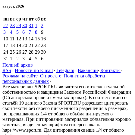
август, 2026
пн
вт
ср
чт
пт
сб
вс
27
28
29
30
31
1
2
3
4
5
6
7
8
9
10
11
12
13
14
15
16
17
18
19
20
21
22
23
24
25
26
27
28
29
30
31
1
2
3
4
5
6
Полный архив
RSS
·
Новости по E-mail
·
Telegram
·
Вакансии
·
Контакты
·
Реклама на сайте
·
О проекте
·
Политика обработки
персональных данных
·
Все материалы SPORT.RU являются его интеллектуальной
собственностью и защищены Законом Российской Федерации
(Об авторском праве и смежных правах). В соответствии со
статьёй 19 данного Закона SPORT.RU разрешает цитировать
свои тексты без своего письменного разрешения в размерах,
не превышающих 1/4 от общего объёма цитируемого
материала. При цитировании материалов обязательна хорошо
заметная, выделенная шрифтом гиперссылка на
https://www.sport.ru. Для цитирования свыше 1/4 от общего