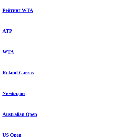
Рейтинг WTA
ATP
WTA
Roland Garros
Уимблдон
Australian Open
US Open