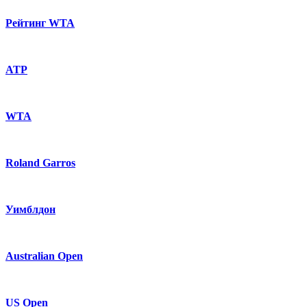
Рейтинг WTA
ATP
WTA
Roland Garros
Уимблдон
Australian Open
US Open