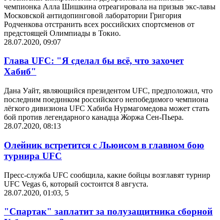
чемпионка Алла Шишкина отреагировала на призыв экс-лавы
Московской антидопинговой лаборатории Григория
Родченкова отстранить всех российских спортсменов от
предстоящей Олимпиады в Токио.
28.07.2020, 09:07
Глава UFC: "Я сделал бы всё, что захочет
Хабиб"
Дана Уайт, являющийся президентом UFC, предположил, что
последним поединком российского непобедимого чемпиона
лёгкого дивизиона UFC Хабиба Нурмагомедова может стать
бой против легендарного канадца Жоржа Сен-Пьера.
28.07.2020, 08:13
Олейник встретится с Льюисом в главном бою
турнира UFC
Пресс-служба UFC сообщила, какие бойцы возглавят турнир
UFC Vegas 6, который состоится 8 августа.
28.07.2020, 01:03
,
5
"Спартак" заплатит за полузащитника сборной