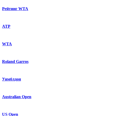
Рейтинг WTA
ATP
WTA
Roland Garros
Уимблдон
Australian Open
US Open