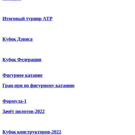
Итоговый турнир ATP
Кубок Дэвиса
Кубок Федерации
Фигурное катание
Гран-при по фигурному катанию
Формула-1
Зачёт пилотов-2022
Кубок конструкторов-2022