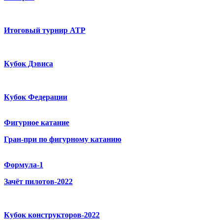
Итоговый турнир ATP
Кубок Дэвиса
Кубок Федерации
Фигурное катание
Гран-при по фигурному катанию
Формула-1
Зачёт пилотов-2022
Кубок конструкторов-2022