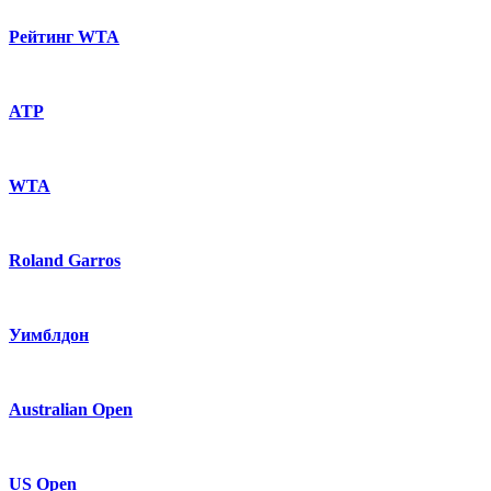
Рейтинг WTA
ATP
WTA
Roland Garros
Уимблдон
Australian Open
US Open