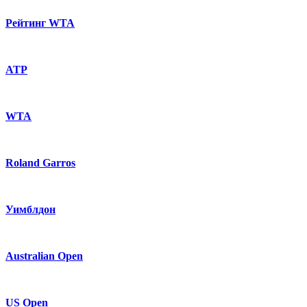
Рейтинг WTA
ATP
WTA
Roland Garros
Уимблдон
Australian Open
US Open