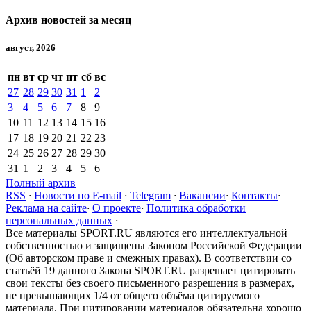
Архив новостей за месяц
август, 2026
пн
вт
ср
чт
пт
сб
вс
27
28
29
30
31
1
2
3
4
5
6
7
8
9
10
11
12
13
14
15
16
17
18
19
20
21
22
23
24
25
26
27
28
29
30
31
1
2
3
4
5
6
Полный архив
RSS
·
Новости по E-mail
·
Telegram
·
Вакансии
·
Контакты
·
Реклама на сайте
·
О проекте
·
Политика обработки
персональных данных
·
Все материалы SPORT.RU являются его интеллектуальной
собственностью и защищены Законом Российской Федерации
(Об авторском праве и смежных правах). В соответствии со
статьёй 19 данного Закона SPORT.RU разрешает цитировать
свои тексты без своего письменного разрешения в размерах,
не превышающих 1/4 от общего объёма цитируемого
материала. При цитировании материалов обязательна хорошо