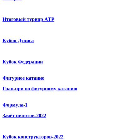
Итоговый турнир ATP
Кубок Дэвиса
Кубок Федерации
Фигурное катание
Гран-при по фигурному катанию
Формула-1
Зачёт пилотов-2022
Кубок конструкторов-2022