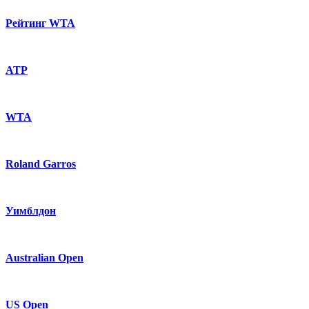
Рейтинг WTA
ATP
WTA
Roland Garros
Уимблдон
Australian Open
US Open